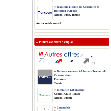
››
Transcom recrute des Conseillers en
Réception d’Appels
Ariana, Tunis, Tunisie
Aucun article trouvé.
››
Publiez vos offres d'emploi
››
Technico-commercial Secteur Produits de
Constructions
Fortistore
Tunisie
››
Technicien Laboratoire
Control Union Tunisie
Ariana, Tunisie
››
Comptable