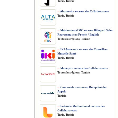
Tunis, Tunisie
››
Altaservice recrute des Collaborateurs
Tunis, Tunisie
››
Multinational MC recrute Bilingual Sales
Representatives French / English
Toutes les régions, Tunisie
››
IKI Assurance recrute des Conseillers
Mutuelle Santé
Tunis, Tunisie
››
Monoprix recrute des Collaborateurs
Toutes les régions, Tunisie
››
Concentrix recrute en Réception des
Appels
Tunisie
››
Industrie Multinational recrute des
Collaborateurs
Tunis, Tunisie