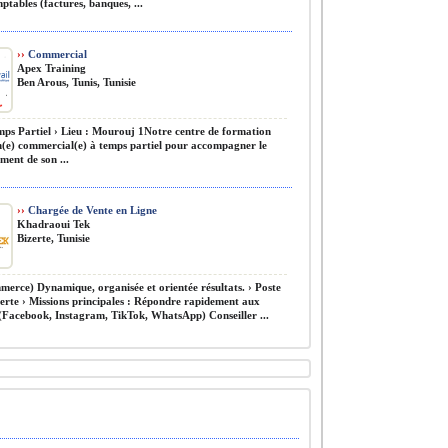
ptables (factures, banques, ...
››
Commercial
Apex Training
Ben Arous, Tunis, Tunisie
mps Partiel › Lieu : Mourouj 1Notre centre de formation
n(e) commercial(e) à temps partiel pour accompagner le
ment de son ...
››
Chargée de Vente en Ligne
Khadraoui Tek
Bizerte, Tunisie
erce) Dynamique, organisée et orientée résultats. › Poste
zerte › Missions principales : Répondre rapidement aux
(Facebook, Instagram, TikTok, WhatsApp) Conseiller ...