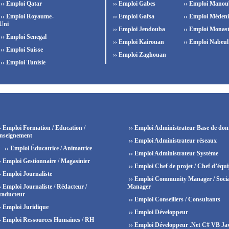
›› Emploi Qatar
›› Emploi Gabes
›› Emploi Manou
›› Emploi Royaume-
›› Emploi Gafsa
›› Emploi Méden
Uni
›› Emploi Jendouba
›› Emploi Monast
›› Emploi Senegal
›› Emploi Kairouan
›› Emploi Nabeul
›› Emploi Suisse
›› Emploi Zaghouan
›› Emploi Tunisie
› Emploi Formation / Education /
›› Emploi Administrateur Base de don
nseignement
›› Emploi Administrateur réseaux
›› Emploi Éducatrice / Animatrice
›› Emploi Administrateur Système
› Emploi Gestionnaire / Magasinier
›› Emploi Chef de projet / Chef d’équ
› Emploi Journaliste
›› Emploi Community Manager / Socia
› Emploi Journaliste / Rédacteur /
Manager
raducteur
›› Emploi Conseillers / Consultants
› Emploi Juridique
›› Emploi Développeur
› Emploi Ressources Humaines / RH
›› Emploi Développeur .Net C# VB Ja