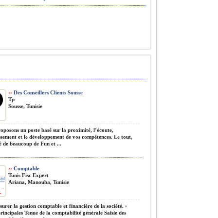
››
Des Conseillers Clients Sousse
Tp
Sousse, Tunisie
posons un poste basé sur la proximité, l’écoute,
ssement et le développement de vos compétences. Le tout,
 de beaucoup de Fun et ...
››
Comptable
Tunis Fisc Expert
Ariana, Manouba, Tunisie
urer la gestion comptable et financière de la société. ›
rincipales Tenue de la comptabilité générale Saisie des