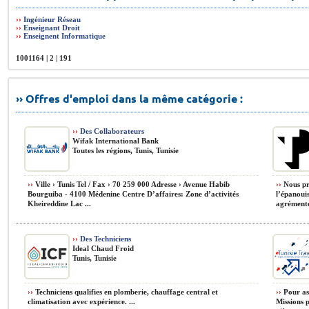
››
Ingénieur Réseau
››
Enseignant Droit
››
Enseignent Informatique
1001164 | 2 | 191
›› Offres d'emploi dans la même catégorie :
››
Des Collaborateurs
Wifak International Bank
Toutes les régions, Tunis, Tunisie
››
Ville › Tunis Tel / Fax › 70 259 000 Adresse › Avenue Habib
››
Nous pro
Bourguiba - 4100 Médenine Centre D’affaires: Zone d’activités
l’épanoui
Kheireddine Lac ...
agrémenté
››
Des Techniciens
Ideal Chaud Froid
Tunis, Tunisie
››
Techniciens qualifies en plomberie, chauffage central et
››
Pour ass
climatisation avec expérience. ...
Missions p