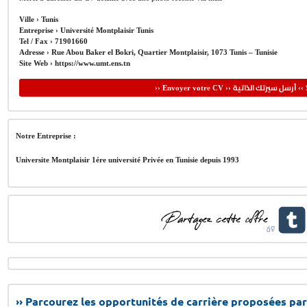
Ville ›
Tunis
Entreprise ›
Université Montplaisir Tunis
Tel / Fax ›
71901660
Adresse ›
Rue Abou Baker el Bokri, Quartier Montplaisir, 1073 Tunis – Tunisie
Site Web ›
https://www.umt.ens.tn
أرسل سيرتك الذاتية
›› Envoyer votre CV ››
‹‹ 
Notre Entreprise :
Universite Montplaisir 1ére université Privée en Tunisie depuis 1993
›› Parcourez les opportunités de carrière proposées par