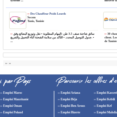
système ...
motiver u
››
Des Chauffeur Poids Lourds
Socem
Tunis, Tunisie
››
سائق شاحنة صنف 3.5 طن :المهام المطلوبة • نقل وتوزيع البضائع وفق
››
30 chauf
جدول التوصيل المحدد. • التأكد من سلامة الشحنة أثناء التحميل والتفريغ. •
client. Lo
...
de Tunisie
›› ››
›› Emploi Maroc
›› Emploi Ariana
›› Emploi Kasser
›› Emploi Mauritanie
›› Emploi Béja
›› Emploi Kebili
›› Emploi Oman
›› Emploi Ben Arous
›› Emploi Kef
›› Emploi Poland
›› Emploi Bizerte
›› Emploi Mahdi