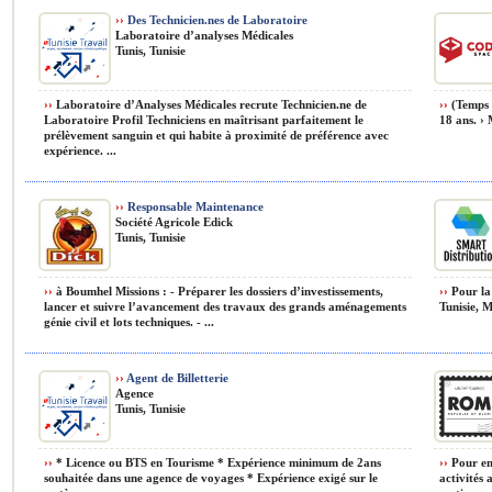
››
Des Technicien.nes de Laboratoire
Laboratoire d’analyses Médicales
Tunis, Tunisie
››
Laboratoire d’Analyses Médicales recrute Technicien.ne de
››
(Temps P
Laboratoire Profil Techniciens en maîtrisant parfaitement le
18 ans. › 
prélèvement sanguin et qui habite à proximité de préférence avec
expérience. ...
››
Responsable Maintenance
Société Agricole Edick
Tunis, Tunisie
››
à Boumhel Missions : - Préparer les dossiers d’investissements,
››
Pour la 
lancer et suivre l’avancement des travaux des grands aménagements
Tunisie, 
génie civil et lots techniques. - ...
››
Agent de Billetterie
Agence
Tunis, Tunisie
››
* Licence ou BTS en Tourisme * Expérience minimum de 2ans
››
Pour enc
souhaitée dans une agence de voyages * Expérience exigé sur le
activités 