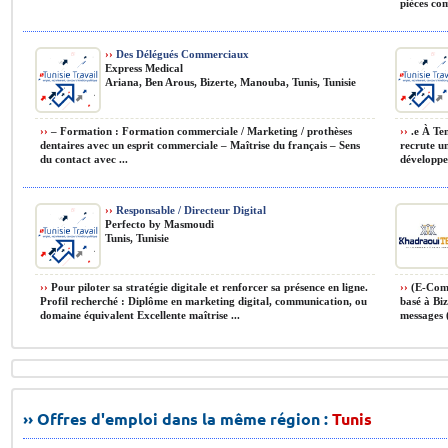
pièces com
››
Des Délégués Commerciaux
Express Medical
Ariana, Ben Arous, Bizerte, Manouba, Tunis, Tunisie
››
– Formation : Formation commerciale / Marketing / prothèses
››
.e À Te
dentaires avec un esprit commerciale – Maîtrise du français – Sens
recrute u
du contact avec ...
développe
››
Responsable / Directeur Digital
Perfecto by Masmoudi
Tunis, Tunisie
››
Pour piloter sa stratégie digitale et renforcer sa présence en ligne.
››
(E-Comm
Profil recherché : Diplôme en marketing digital, communication, ou
basé à Bi
domaine équivalent Excellente maîtrise ...
messages 
›› Offres d'emploi dans la même région :
Tunis