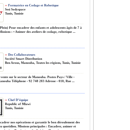
››
Formatrice en Codage et Robotique
Sesi Sodyspace
Tunis, Tunisie
lein) Pour encadrer des enfants et adolescents âgés de 7 à
Missions : • Animer des ateliers de codage, robotique ...
››
Des Collaborateurs
Société Smart Distribution
Ben Arous, Manouba, Toutes les régions, Tunis, Tunisie
vente sur le secteur de Manouba. Postes Pays / Ville ›
Manouba Téléphone › 92 748 283 Adresse › 010, Rue ...
››
Chef D’équipe
Republic of Mlawi
Tunis, Tunisie
adrer nos opérations et garantir le bon déroulement des
au quotidien. Missions principales : Encadrer, animer et