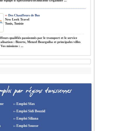
ne équipe d’opérateurs/techniciens Organiser ...
››
Des Chauffeurs de Bus
New Look Travel
Tunis, Tunisie
feurs qualifiés passionnés par le transport et le service
calisation : Bizerte, Menzel Bourguiba et principales villes
 Vos missions : ...
ine
›› Emploi Sfax
›› Emploi Sidi Bouzid
›› Emploi Siliana
a
›› Emploi Sousse