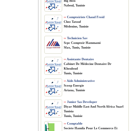
Big Boss
Nabeul, Tunisie
››
Comptoiriste Chaud Froid
Chez Tatouf
Médenine, Tunisie
››
Technicien Sav
Scpc Comptoir Hammami
Sfax, Tunis, Tunisie
››
Assistante Dentaire
Cabinet De Médecine Dentaire Dr
Khouloud
Tunis, Tunisie
››
Aide Administrative
Scoop Energie
Ariana, Tunisie
››
Junior Sas Developer
Diyar Middle East And North Africa Suarl
Tunisia
Tunis, Tunisie
››
Comptable
Societe Hamila Pour Le Commerce Et