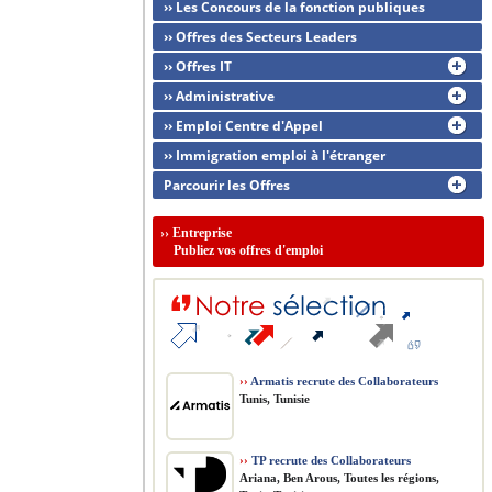
›› Les Concours de la fonction publiques
›› Offres des Secteurs Leaders
›› Offres IT
›› Administrative
›› Emploi Centre d'Appel
›› Immigration emploi à l'étranger
Parcourir les Offres
››
Entreprise
Publiez vos offres d'emploi
››
Armatis recrute des Collaborateurs
Tunis, Tunisie
››
TP recrute des Collaborateurs
Ariana, Ben Arous, Toutes les régions,