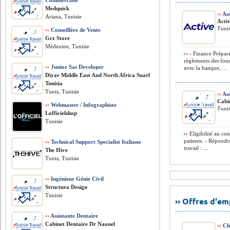
Commerciale
Medquick
››
Ass
Ariana, Tunisie
Acti
Tunis
››
Conseillère de Vente
Grz Store
Médenine, Tunisie
››
- Finance Préparer
règlements des four
››
Junior Sas Developer
avec la banque, ...
Diyar Middle East And North Africa Suarl
Tunisia
Tunis, Tunisie
››
Ass
Cabi
››
Webmaster / Infographiste
Tunis
Lofficielshop
Tunisie
››
Eligibilité au con
patients. - Répondr
››
Technical Support Specialist Italiano
travail : ...
The Hive
Tunis, Tunisie
››
Ingénieur Génie Civil
Structura Design
Tunisie
›› Offres d'e
››
Assistante Dentaire
Cabinet Dentaire Dr Naouel
››
Ch