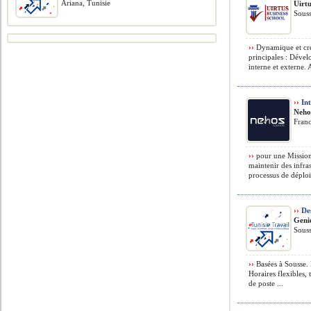
Ariana, Tunisie
Uirtu
Souss
››
Dynamique et cré
principales : Dével
interne et externe. A
››
Int
Neho
Franc
››
pour une Mission
maintenir des infra
processus de déploi
››
Des
Geni
Souss
››
Basées à Sousse. 
Horaires flexibles,
de poste ...