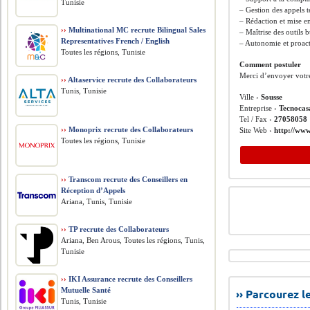
Tunisie
– Gestion des appels 
– Rédaction et mise 
››
Multinational MC recrute Bilingual Sales
– Maîtrise des outils 
Representatives French / English
– Autonomie et proact
Toutes les régions, Tunisie
Comment postuler
Merci d’envoyer votr
››
Altaservice recrute des Collaborateurs
Tunis, Tunisie
Ville ›
Sousse
Entreprise ›
Tecnocas
Tel / Fax ›
27058058
››
Monoprix recrute des Collaborateurs
Site Web ›
http://www
Toutes les régions, Tunisie
››
Transcom recrute des Conseillers en
Réception d’Appels
Ariana, Tunis, Tunisie
››
TP recrute des Collaborateurs
Ariana, Ben Arous, Toutes les régions, Tunis,
Tunisie
››
IKI Assurance recrute des Conseillers
Mutuelle Santé
›› Parcourez 
Tunis, Tunisie