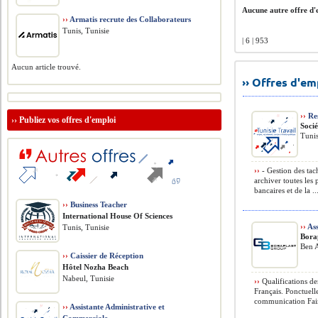
Aucune autre offre d'e
››
Armatis recrute des Collaborateurs
Tunis, Tunisie
| 6 | 953
Aucun article trouvé.
›› Offres d'e
››
Res
››
Publiez vos offres d'emploi
Soci
Tunis
››
- Gestion des tach
archiver toutes les
bancaires et de la ..
››
Business Teacher
International House Of Sciences
››
Ass
Tunis, Tunisie
Bora
Ben A
››
Caissier de Réception
Hôtel Nozha Beach
Nabeul, Tunisie
››
Qualifications de
Français. Ponctuell
communication Fair
››
Assistante Administrative et