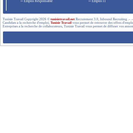
›› Emploi Responsable
›› Emploi IT
Tunisie Travail Copyright 2026 ©
tunisietravail.net
Recrutement 3.0, Inbound Recruiting .- .-.. --- 
Candidats a la recherche d'emploi,
Tunisie Travail
vous permet de retrouver des offres d'emploi 
Entreprises a la recherche de collaborateurs, Tunisie Travail vous permet de diffuser vos annon