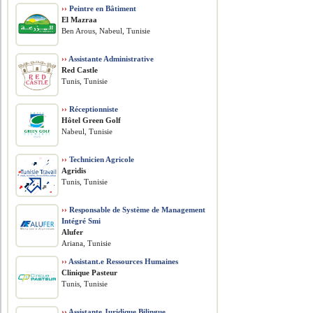
››
Peintre en Bâtiment
El Mazraa
Ben Arous, Nabeul, Tunisie
››
Assistante Administrative
Red Castle
Tunis, Tunisie
››
Réceptionniste
Hôtel Green Golf
Nabeul, Tunisie
››
Technicien Agricole
Agridis
Tunis, Tunisie
››
Responsable de Système de Management
Intégré Smi
Alufer
Ariana, Tunisie
››
Assistant.e Ressources Humaines
Clinique Pasteur
Tunis, Tunisie
››
Assistante Juridique Bilingue