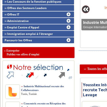
›› Les Concours de la fonction publiques
›› Offres des Secteurs Leaders
›› Offres IT
›› Administrative
›› Emploi Centre d'Appel
Groupe Internation
›› Immigration emploi à l'étranger
Parcourir les Offres
››
Entreprise
Publiez vos offres d'emploi
›› Toutes les of
Yousstex In
››
Industrie Multinational recrute des
recrute Tec
Collaborateurs
Tunis, Tunisie
Lavage
››
Concentrix recrute en Réception des