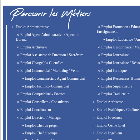
›› Emploi Administrative
›› Emploi Formation / Educat
Enseignement
›› Emploi Agent Administrative / Agent de
Bureau
›› Emploi Éducatrice / An
›› Emploi Archiviste
›› Emploi Gestionnaire / Ma
›› Emploi Assistante de Direction / Secrétaire
›› Emploi Journaliste
›› Emploi Chargé(e)s Clientèles
›› Emploi Journaliste / Rédac
›› Emploi Commercial / Marketing / Vente
›› Emploi Juridique
›› Emploi Commercial / Agent Commercial
›› Emploi Ressources Huma
›› Emploi Technico-Commercial
›› Emploi Superviseurs
›› Emploi Comptabilité - Finance
›› Emploi Traducteur
›› Emploi Conseillers / Consultants
›› Emploi Architecte
›› Emploi Coordinateur
›› Emploi Esthétique / Coiffure
›› Emploi Directeur / Manager
›› Emploi Freelance
›› Emploi Chef de projet
›› Emploi Génie Civil
›› Emploi Chef d’équipe
›› Emploi Ingénieur