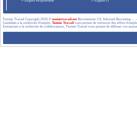
›› Emploi Responsable
›› Emploi IT
Tunisie Travail Copyright 2026 ©
tunisietravail.net
Recrutement 3.0, Inbound Recruiting .- .-.. --- 
Candidats a la recherche d'emploi,
Tunisie Travail
vous permet de retrouver des offres d'emploi 
Entreprises a la recherche de collaborateurs, Tunisie Travail vous permet de diffuser vos annon