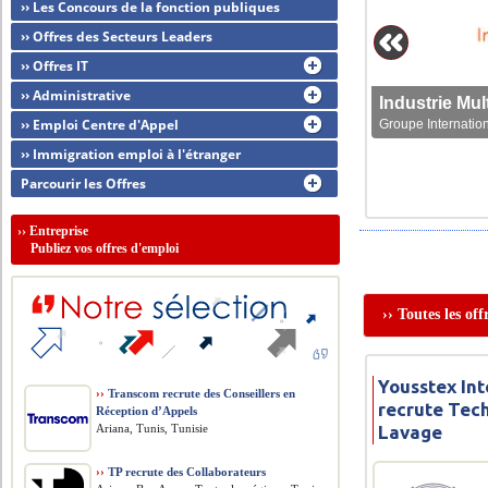
›› Les Concours de la fonction publiques
›› Offres des Secteurs Leaders
›› Offres IT
›› Administrative
›› Emploi Centre d'Appel
Groupe Internation
›› Immigration emploi à l'étranger
Parcourir les Offres
››
Entreprise
Publiez vos offres d'emploi
›› Toutes les of
Yousstex In
››
Transcom recrute des Conseillers en
recrute Tec
Réception d’Appels
Ariana, Tunis, Tunisie
Lavage
››
TP recrute des Collaborateurs