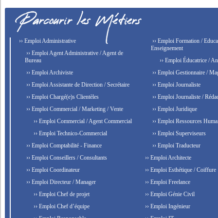
›› Emploi Administrative
›› Emploi Formation / Educat
Enseignement
›› Emploi Agent Administrative / Agent de
Bureau
›› Emploi Éducatrice / An
›› Emploi Archiviste
›› Emploi Gestionnaire / Ma
›› Emploi Assistante de Direction / Secrétaire
›› Emploi Journaliste
›› Emploi Chargé(e)s Clientèles
›› Emploi Journaliste / Rédac
›› Emploi Commercial / Marketing / Vente
›› Emploi Juridique
›› Emploi Commercial / Agent Commercial
›› Emploi Ressources Huma
›› Emploi Technico-Commercial
›› Emploi Superviseurs
›› Emploi Comptabilité - Finance
›› Emploi Traducteur
›› Emploi Conseillers / Consultants
›› Emploi Architecte
›› Emploi Coordinateur
›› Emploi Esthétique / Coiffure
›› Emploi Directeur / Manager
›› Emploi Freelance
›› Emploi Chef de projet
›› Emploi Génie Civil
›› Emploi Chef d’équipe
›› Emploi Ingénieur