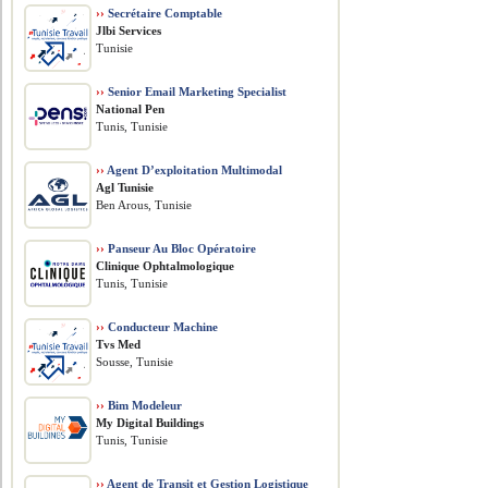
››
Secrétaire Comptable
Jlbi Services
Tunisie
››
Senior Email Marketing Specialist
National Pen
Tunis, Tunisie
››
Agent D’exploitation Multimodal
Agl Tunisie
Ben Arous, Tunisie
››
Panseur Au Bloc Opératoire
Clinique Ophtalmologique
Tunis, Tunisie
››
Conducteur Machine
Tvs Med
Sousse, Tunisie
››
Bim Modeleur
My Digital Buildings
Tunis, Tunisie
››
Agent de Transit et Gestion Logistique