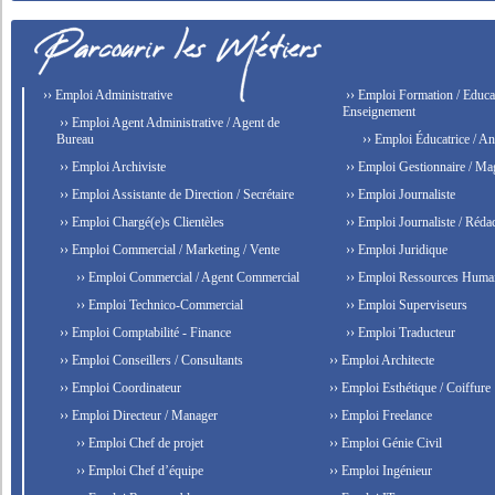
›› Emploi Administrative
›› Emploi Formation / Educat
Enseignement
›› Emploi Agent Administrative / Agent de
Bureau
›› Emploi Éducatrice / An
›› Emploi Archiviste
›› Emploi Gestionnaire / Ma
›› Emploi Assistante de Direction / Secrétaire
›› Emploi Journaliste
›› Emploi Chargé(e)s Clientèles
›› Emploi Journaliste / Rédac
›› Emploi Commercial / Marketing / Vente
›› Emploi Juridique
›› Emploi Commercial / Agent Commercial
›› Emploi Ressources Huma
›› Emploi Technico-Commercial
›› Emploi Superviseurs
›› Emploi Comptabilité - Finance
›› Emploi Traducteur
›› Emploi Conseillers / Consultants
›› Emploi Architecte
›› Emploi Coordinateur
›› Emploi Esthétique / Coiffure
›› Emploi Directeur / Manager
›› Emploi Freelance
›› Emploi Chef de projet
›› Emploi Génie Civil
›› Emploi Chef d’équipe
›› Emploi Ingénieur