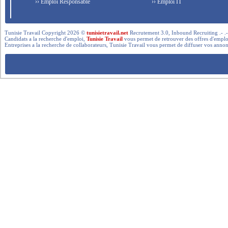
›› Emploi Responsable
›› Emploi IT
Tunisie Travail Copyright 2026 ©
tunisietravail.net
Recrutement 3.0, Inbound Recruiting .- .-.. --- 
Candidats a la recherche d'emploi,
Tunisie Travail
vous permet de retrouver des offres d'emploi 
Entreprises a la recherche de collaborateurs, Tunisie Travail vous permet de diffuser vos annon