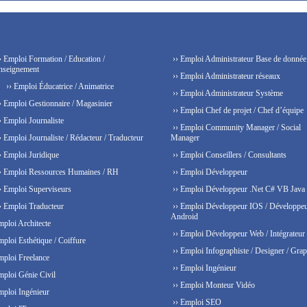
› Emploi Formation / Education /
›› Emploi Administrateur Base de donnée
nseignement
›› Emploi Administrateur réseaux
›› Emploi Éducatrice / Animatrice
›› Emploi Administrateur Système
› Emploi Gestionnaire / Magasinier
›› Emploi Chef de projet / Chef d’équipe
› Emploi Journaliste
›› Emploi Community Manager / Social
› Emploi Journaliste / Rédacteur / Traducteur
Manager
› Emploi Juridique
›› Emploi Conseillers / Consultants
› Emploi Ressources Humaines / RH
›› Emploi Développeur
› Emploi Superviseurs
›› Emploi Développeur .Net C# VB Java
› Emploi Traducteur
›› Emploi Développeur IOS / Développe
Android
mploi Architecte
›› Emploi Développeur Web / Intégrateur
mploi Esthétique / Coiffure
›› Emploi Infographiste / Designer / Grap
mploi Freelance
›› Emploi Ingénieur
mploi Génie Civil
›› Emploi Monteur Vidéo
mploi Ingénieur
›› Emploi SEO