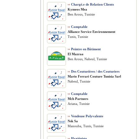
››
Chargé.e de Relation Clients
Kymeos Mea
Ben Arous, Tunisie
››
Comptable
Alliance Service Environnement
Tunis, Tunisie
››
Peintre en Bâtiment
El Mazraa
Ben Arous, Nabeul, Tunisie
››
Des Couturières / des Couturiers
Mario Ferrari Couture Tunisia Sarl
Nabeul, Tunisie
››
Comptable
Mch Partners
Ariana, Tunisie
››
Vendeuse Polyvalente
Nsk Sa
Manouba, Tunis, Tunisie
››
Hygiéniste