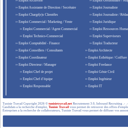
›› Emploi Archiviste
›› Emploi Gestionnaire / Ma
›› Emploi Assistante de Direction / Secrétaire
›› Emploi Journaliste
›› Emploi Chargé(e)s Clientèles
›› Emploi Journaliste / Rédac
›› Emploi Commercial / Marketing / Vente
›› Emploi Juridique
›› Emploi Commercial / Agent Commercial
›› Emploi Ressources Huma
›› Emploi Technico-Commercial
›› Emploi Superviseurs
›› Emploi Comptabilité - Finance
›› Emploi Traducteur
›› Emploi Conseillers / Consultants
›› Emploi Architecte
›› Emploi Coordinateur
›› Emploi Esthétique / Coiffure
›› Emploi Directeur / Manager
›› Emploi Freelance
›› Emploi Chef de projet
›› Emploi Génie Civil
›› Emploi Chef d’équipe
›› Emploi Ingénieur
›› Emploi Responsable
›› Emploi IT
Tunisie Travail Copyright 2026 ©
tunisietravail.net
Recrutement 3.0, Inbound Recruiting .- .-.. --- 
Candidats a la recherche d'emploi,
Tunisie Travail
vous permet de retrouver des offres d'emploi 
Entreprises a la recherche de collaborateurs, Tunisie Travail vous permet de diffuser vos annon