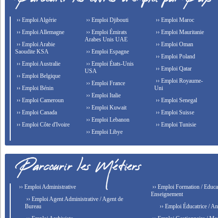
›› Emploi Algérie
›› Emploi Djibouti
›› Emploi Maroc
›› Emploi Allemagne
›› Emploi Émirats
›› Emploi Mauritanie
Arabes Unis UAE
›› Emploi Arabie
›› Emploi Oman
Saoudite KSA
›› Emploi Espagne
›› Emploi Poland
›› Emploi Australie
›› Emploi États-Unis
›› Emploi Qatar
USA
›› Emploi Belgique
›› Emploi Royaume-
›› Emploi France
›› Emploi Bénin
Uni
›› Emploi Italie
›› Emploi Cameroun
›› Emploi Senegal
›› Emploi Kuwait
›› Emploi Canada
›› Emploi Suisse
›› Emploi Lebanon
›› Emploi Côte d'Ivoire
›› Emploi Tunisie
›› Emploi Libye
›› Emploi Administrative
›› Emploi Formation / Educat
Enseignement
›› Emploi Agent Administrative / Agent de
Bureau
›› Emploi Éducatrice / An