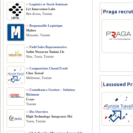
››
Logistics et Stock Assistant
Lrt Innovation Labs
Praga recru
Ben Arous, Tunisie
››
Responsable Logistique
Maltex
Monastir, Tunisie
››
Field Sales Representative
Salim Wazaran Tunisia Llc
Sfax, Tunis, Tunisie
››
Comptoiriste Chaud Froid
Chez Tatouf
Médenine, Tunisie
Lassoued Pr
››
Consultant.e Gestion – Solution
Bâtiment
Ccsav
Tunisie
››
Des Ouvriers
High Technology Integrator Hti
Tunis, Tunisie