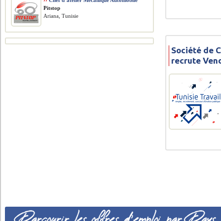
››
Chef d’atelier Mécanique Automobile
Pitstop
Ariana, Tunisie
Société de 
recrute Ven