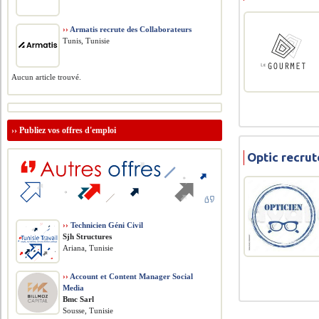
››
Armatis recrute des Collaborateurs
Tunis, Tunisie
Aucun article trouvé.
››
Publiez vos offres d'emploi
Optic recru
››
Technicien Géni Civil
Sjh Structures
Ariana, Tunisie
››
Account et Content Manager Social
Media
Bmc Sarl
Sousse, Tunisie