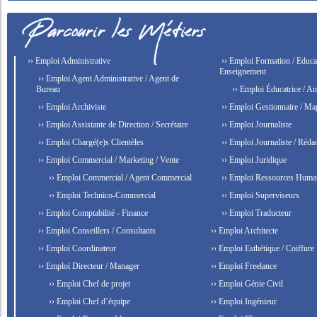
›› Emploi Administrative
›› Emploi Formation / Educat
Enseignement
›› Emploi Agent Administrative / Agent de
Bureau
›› Emploi Éducatrice / An
›› Emploi Archiviste
›› Emploi Gestionnaire / Ma
›› Emploi Assistante de Direction / Secrétaire
›› Emploi Journaliste
›› Emploi Chargé(e)s Clientèles
›› Emploi Journaliste / Rédac
›› Emploi Commercial / Marketing / Vente
›› Emploi Juridique
›› Emploi Commercial / Agent Commercial
›› Emploi Ressources Huma
›› Emploi Technico-Commercial
›› Emploi Superviseurs
›› Emploi Comptabilité - Finance
›› Emploi Traducteur
›› Emploi Conseillers / Consultants
›› Emploi Architecte
›› Emploi Coordinateur
›› Emploi Esthétique / Coiffure
›› Emploi Directeur / Manager
›› Emploi Freelance
›› Emploi Chef de projet
›› Emploi Génie Civil
›› Emploi Chef d’équipe
›› Emploi Ingénieur