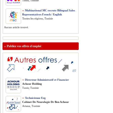
Tunis, Tunisie
››
Multinational MC recrute Bilingual Sales
Representatives French / English
Toutes les régions, Tunisie
Aucun article trouvé.
››
Publiez vos offres d'emploi
››
Directeur Administratif et Financier
Achour Holding
Tunis, Tunisie
››
Technicienne Eeg
Cabinet De Neurologie Dr Ben Achour
Ariana, Tunisie