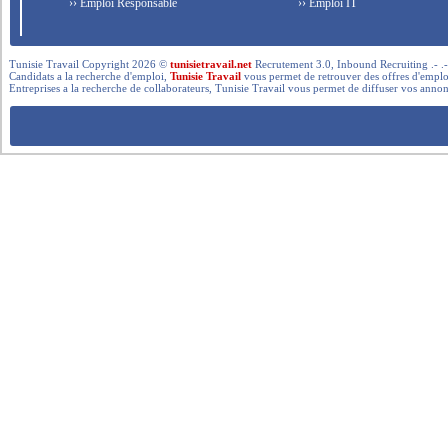
›› Emploi Responsable
›› Emploi IT
Tunisie Travail Copyright 2026 ©
tunisietravail.net
Recrutement 3.0, Inbound Recruiting .- .-.. --- 
Candidats a la recherche d'emploi,
Tunisie Travail
vous permet de retrouver des offres d'emploi 
Entreprises a la recherche de collaborateurs, Tunisie Travail vous permet de diffuser vos annon