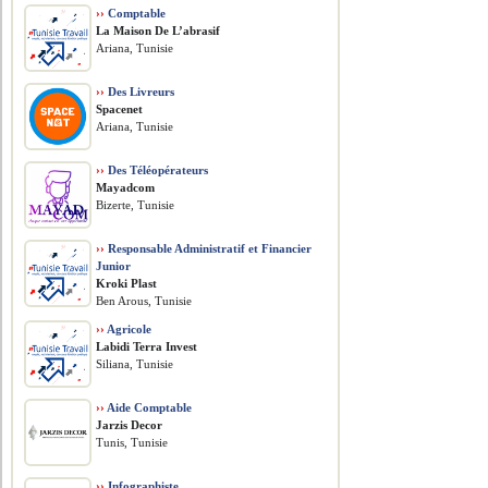
››
Comptable
La Maison De L’abrasif
Ariana, Tunisie
››
Des Livreurs
Spacenet
Ariana, Tunisie
››
Des Téléopérateurs
Mayadcom
Bizerte, Tunisie
››
Responsable Administratif et Financier
Junior
Kroki Plast
Ben Arous, Tunisie
››
Agricole
Labidi Terra Invest
Siliana, Tunisie
››
Aide Comptable
Jarzis Decor
Tunis, Tunisie
››
Infographiste