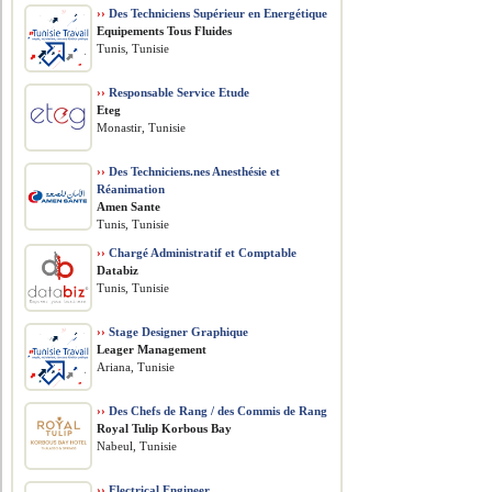
››
Des Techniciens Supérieur en Energétique
Equipements Tous Fluides
Tunis, Tunisie
››
Responsable Service Etude
Eteg
Monastir, Tunisie
››
Des Techniciens.nes Anesthésie et
Réanimation
Amen Sante
Tunis, Tunisie
››
Chargé Administratif et Comptable
Databiz
Tunis, Tunisie
››
Stage Designer Graphique
Leager Management
Ariana, Tunisie
››
Des Chefs de Rang / des Commis de Rang
Royal Tulip Korbous Bay
Nabeul, Tunisie
››
Electrical Engineer