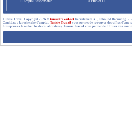
›› Emploi Responsable
›› Emploi IT
Tunisie Travail Copyright 2026 ©
tunisietravail.net
Recrutement 3.0, Inbound Recruiting .- .-.. --- 
Candidats a la recherche d'emploi,
Tunisie Travail
vous permet de retrouver des offres d'emploi 
Entreprises a la recherche de collaborateurs, Tunisie Travail vous permet de diffuser vos annon