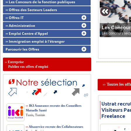
›› Les Concours de la fonction publiques
›› Offres des Secteurs Leaders
›› Offres IT
›› Administrative
Les Concour
›› Emploi Centre d'Appel
Les concours sect
›› Immigration emploi à l'étranger
Parcourir les Offres
››
Entreprise
Publiez vos offres d'emploi
›› Toutes les of
Ustrat recr
››
IKI Assurance recrute des Conseillers
Visiteurs P
Mutuelle Santé
Tunis, Tunisie
Freelance
››
Altaservice recrute des Collaborateurs