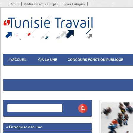
Accueil
Publiez vos offres d’emploi
Espace Entreprise
ACCUEIL
À LA UNE
CONCOURS FONCTION PUBLIQUE
›› Entreprise à la une