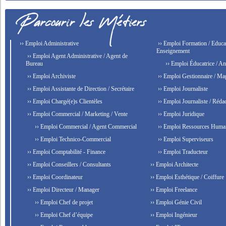
›› Emploi Administrative
›› Emploi Formation / Educat
Enseignement
›› Emploi Agent Administrative / Agent de
Bureau
›› Emploi Éducatrice / An
›› Emploi Archiviste
›› Emploi Gestionnaire / Ma
›› Emploi Assistante de Direction / Secrétaire
›› Emploi Journaliste
›› Emploi Chargé(e)s Clientèles
›› Emploi Journaliste / Rédac
›› Emploi Commercial / Marketing / Vente
›› Emploi Juridique
›› Emploi Commercial / Agent Commercial
›› Emploi Ressources Huma
›› Emploi Technico-Commercial
›› Emploi Superviseurs
›› Emploi Comptabilité - Finance
›› Emploi Traducteur
›› Emploi Conseillers / Consultants
›› Emploi Architecte
›› Emploi Coordinateur
›› Emploi Esthétique / Coiffure
›› Emploi Directeur / Manager
›› Emploi Freelance
›› Emploi Chef de projet
›› Emploi Génie Civil
›› Emploi Chef d’équipe
›› Emploi Ingénieur