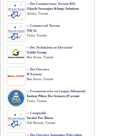
››
Des Commerciaux Terrain B2b
Gharib Strategies &Amp; Solutions
Ariana, Tunisie
››
Commercial Terrain
Nsk Sa
Tunis, Tunisie
››
Des Techniciens en Electricité
Golda Group
Ben Arous, Tunisie
››
Des Ouvriers
H Factory
Ben Arous, Tunisie
››
Formateur.trice en Langue Allemande
Institut Pilote Des Sciences D’avenir
Tunis, Tunisie
››
Comptable
Société Pro Béton
Sidi Bouzid, Tunisie
››
Des Ouvriers Saisonnier Polyvalent