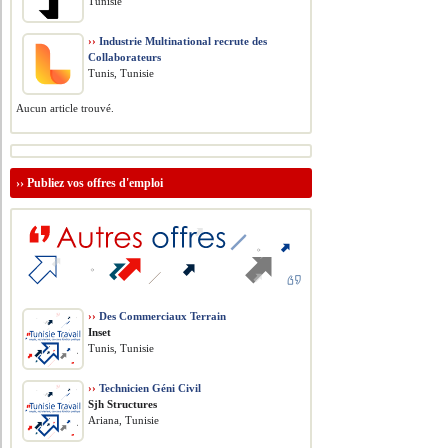
Tunisie
››
Industrie Multinational recrute des
Collaborateurs
Tunis, Tunisie
Aucun article trouvé.
››
Publiez vos offres d'emploi
››
Des Commerciaux Terrain
Inset
Tunis, Tunisie
››
Technicien Géni Civil
Sjh Structures
Ariana, Tunisie