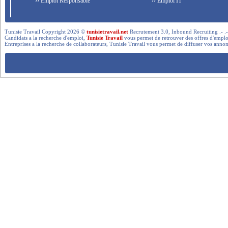
›› Emploi Responsable
›› Emploi IT
Tunisie Travail Copyright 2026 ©
tunisietravail.net
Recrutement 3.0, Inbound Recruiting .- .-.. --- 
Candidats a la recherche d'emploi,
Tunisie Travail
vous permet de retrouver des offres d'emploi 
Entreprises a la recherche de collaborateurs, Tunisie Travail vous permet de diffuser vos annon