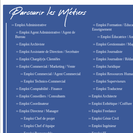
›› Emploi Administrative
›› Emploi Formation / Educat
Enseignement
›› Emploi Agent Administrative / Agent de
Bureau
›› Emploi Éducatrice / An
›› Emploi Archiviste
›› Emploi Gestionnaire / Ma
›› Emploi Assistante de Direction / Secrétaire
›› Emploi Journaliste
›› Emploi Chargé(e)s Clientèles
›› Emploi Journaliste / Rédac
›› Emploi Commercial / Marketing / Vente
›› Emploi Juridique
›› Emploi Commercial / Agent Commercial
›› Emploi Ressources Huma
›› Emploi Technico-Commercial
›› Emploi Superviseurs
›› Emploi Comptabilité - Finance
›› Emploi Traducteur
›› Emploi Conseillers / Consultants
›› Emploi Architecte
›› Emploi Coordinateur
›› Emploi Esthétique / Coiffure
›› Emploi Directeur / Manager
›› Emploi Freelance
›› Emploi Chef de projet
›› Emploi Génie Civil
›› Emploi Chef d’équipe
›› Emploi Ingénieur