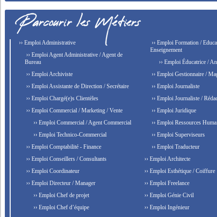
›› Emploi Administrative
›› Emploi Formation / Educat
Enseignement
›› Emploi Agent Administrative / Agent de
Bureau
›› Emploi Éducatrice / An
›› Emploi Archiviste
›› Emploi Gestionnaire / Ma
›› Emploi Assistante de Direction / Secrétaire
›› Emploi Journaliste
›› Emploi Chargé(e)s Clientèles
›› Emploi Journaliste / Rédac
›› Emploi Commercial / Marketing / Vente
›› Emploi Juridique
›› Emploi Commercial / Agent Commercial
›› Emploi Ressources Huma
›› Emploi Technico-Commercial
›› Emploi Superviseurs
›› Emploi Comptabilité - Finance
›› Emploi Traducteur
›› Emploi Conseillers / Consultants
›› Emploi Architecte
›› Emploi Coordinateur
›› Emploi Esthétique / Coiffure
›› Emploi Directeur / Manager
›› Emploi Freelance
›› Emploi Chef de projet
›› Emploi Génie Civil
›› Emploi Chef d’équipe
›› Emploi Ingénieur