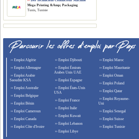
››
Des Techniciens Conducteur Machine
Mega Printing &Amp; Packaging
Tunis, Tunisie
›› Emploi Algérie
›› Emploi Djibouti
›› Emploi Maroc
›› Emploi Allemagne
›› Emploi Émirats
›› Emploi Mauritanie
Arabes Unis UAE
›› Emploi Arabie
›› Emploi Oman
Saoudite KSA
›› Emploi Espagne
›› Emploi Poland
›› Emploi Australie
›› Emploi États-Unis
›› Emploi Qatar
USA
›› Emploi Belgique
›› Emploi Royaume-
›› Emploi France
›› Emploi Bénin
Uni
›› Emploi Italie
›› Emploi Cameroun
›› Emploi Senegal
›› Emploi Kuwait
›› Emploi Canada
›› Emploi Suisse
›› Emploi Lebanon
›› Emploi Côte d'Ivoire
›› Emploi Tunisie
›› Emploi Libye