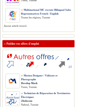
Tunis, Tunisie
››
Multinational MC recrute Bilingual Sales
Representatives French / English
Toutes les régions, Tunisie
Aucun article trouvé.
››
Publiez vos offres d'emploi
››
Motion Designer / Vidéaste et
Photographe
Develop Mark
Tunis, Tunisie
››
Technicien de Réparation de Trottinettes
Électriques
2Itelecom
Nabeul, Tunisie