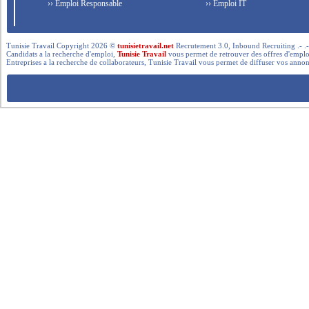
›› Emploi Responsable
›› Emploi IT
Tunisie Travail Copyright 2026 ©
tunisietravail.net
Recrutement 3.0, Inbound Recruiting .- .-.. --- 
Candidats a la recherche d'emploi,
Tunisie Travail
vous permet de retrouver des offres d'emploi 
Entreprises a la recherche de collaborateurs, Tunisie Travail vous permet de diffuser vos annon