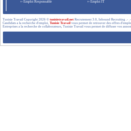
›› Emploi Responsable
›› Emploi IT
Tunisie Travail Copyright 2026 ©
tunisietravail.net
Recrutement 3.0, Inbound Recruiting .- .-.. --- 
Candidats a la recherche d'emploi,
Tunisie Travail
vous permet de retrouver des offres d'emploi 
Entreprises a la recherche de collaborateurs, Tunisie Travail vous permet de diffuser vos annon