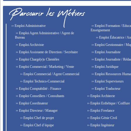
›› Emploi Administrative
›› Emploi Formation / Educat
Enseignement
›› Emploi Agent Administrative / Agent de
Bureau
›› Emploi Éducatrice / An
›› Emploi Archiviste
›› Emploi Gestionnaire / Ma
›› Emploi Assistante de Direction / Secrétaire
›› Emploi Journaliste
›› Emploi Chargé(e)s Clientèles
›› Emploi Journaliste / Rédac
›› Emploi Commercial / Marketing / Vente
›› Emploi Juridique
›› Emploi Commercial / Agent Commercial
›› Emploi Ressources Huma
›› Emploi Technico-Commercial
›› Emploi Superviseurs
›› Emploi Comptabilité - Finance
›› Emploi Traducteur
›› Emploi Conseillers / Consultants
›› Emploi Architecte
›› Emploi Coordinateur
›› Emploi Esthétique / Coiffure
›› Emploi Directeur / Manager
›› Emploi Freelance
›› Emploi Chef de projet
›› Emploi Génie Civil
›› Emploi Chef d’équipe
›› Emploi Ingénieur