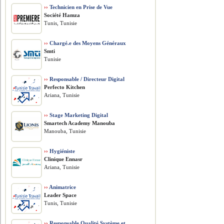
››
Technicien en Prise de Vue
Société Hamza
Tunis, Tunisie
››
Chargé.e des Moyens Généraux
Smti
Tunisie
››
Responsable / Directeur Digital
Perfecto Kitchen
Ariana, Tunisie
››
Stage Marketing Digital
Smartech Academy Manouba
Manouba, Tunisie
››
Hygiéniste
Clinique Ennasr
Ariana, Tunisie
››
Animatrice
Leader Space
Tunis, Tunisie
››
Responsable Qualité Système et