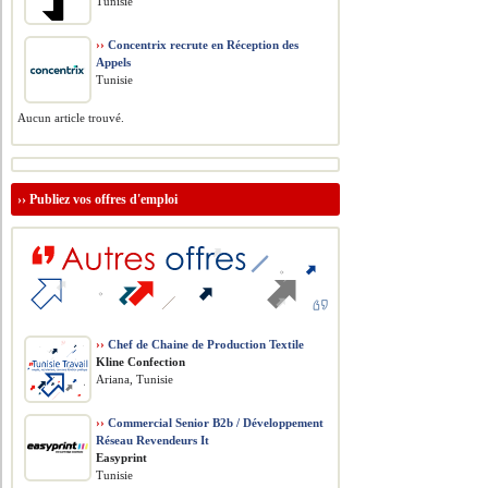
Tunisie
››
Concentrix recrute en Réception des
Appels
Tunisie
Aucun article trouvé.
››
Publiez vos offres d'emploi
››
Chef de Chaine de Production Textile
Kline Confection
Ariana, Tunisie
››
Commercial Senior B2b / Développement
Réseau Revendeurs It
Easyprint
Tunisie