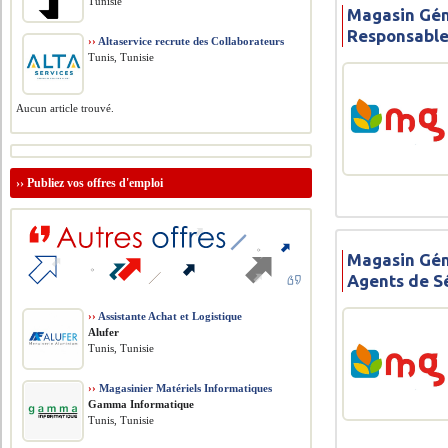
Tunisie
Magasin Gén
Responsable
››
Altaservice recrute des Collaborateurs
Tunis, Tunisie
Aucun article trouvé.
››
Publiez vos offres d'emploi
Magasin Gén
Agents de S
››
Assistante Achat et Logistique
Alufer
Tunis, Tunisie
››
Magasinier Matériels Informatiques
Gamma Informatique
Tunis, Tunisie