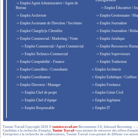
›› Emploi Agent Administrative / Agent de
Bureau
›› Emploi Éducatrice / An
›› Emploi Archiviste
›› Emploi Gestionnaire / Ma
›› Emploi Assistante de Direction / Secrétaire
›› Emploi Journaliste
›› Emploi Chargé(e)s Clientèles
›› Emploi Journaliste / Rédac
›› Emploi Commercial / Marketing / Vente
›› Emploi Juridique
›› Emploi Commercial / Agent Commercial
›› Emploi Ressources Huma
›› Emploi Technico-Commercial
›› Emploi Superviseurs
›› Emploi Comptabilité - Finance
›› Emploi Traducteur
›› Emploi Conseillers / Consultants
›› Emploi Architecte
›› Emploi Coordinateur
›› Emploi Esthétique / Coiffure
›› Emploi Directeur / Manager
›› Emploi Freelance
›› Emploi Chef de projet
›› Emploi Génie Civil
›› Emploi Chef d’équipe
›› Emploi Ingénieur
›› Emploi Responsable
›› Emploi IT
Tunisie Travail Copyright 2026 ©
tunisietravail.net
Recrutement 3.0, Inbound Recruiting .- .-.. --- 
Candidats a la recherche d'emploi,
Tunisie Travail
vous permet de retrouver des offres d'emploi 
Entreprises a la recherche de collaborateurs, Tunisie Travail vous permet de diffuser vos annon