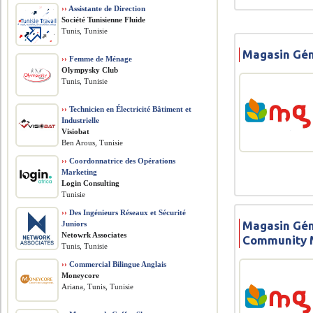
››
Assistante de Direction
Société Tunisienne Fluide
Tunis, Tunisie
Magasin Gén
››
Femme de Ménage
Olympysky Club
Tunis, Tunisie
››
Technicien en Électricité Bâtiment et
Industrielle
Visiobat
Ben Arous, Tunisie
››
Coordonnatrice des Opérations
Marketing
Login Consulting
Tunisie
››
Des Ingénieurs Réseaux et Sécurité
Magasin Gén
Juniors
Netowrk Associates
Community 
Tunis, Tunisie
››
Commercial Bilingue Anglais
Moneycore
Ariana, Tunis, Tunisie