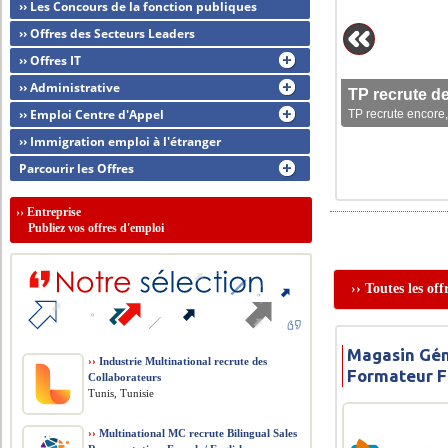
›› Les Concours de la fonction publiques
›› Offres des Secteurs Leaders
›› Offres IT
›› Administrative
TP recrute d
›› Emploi Centre d'Appel
TP recrute encore,
›› Immigration emploi à l'étranger
Parcourir les Offres
››
Entreprise
Publiez vos offres d'emploi
›› Toutes les of
Magasin Gén
››
Industrie Multinational recrute des
Formateur F
Collaborateurs
Tunis, Tunisie
››
Multinational MC recrute Bilingual Sales