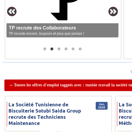
TP recrute des Collaborateurs
TP recrute encore, toujours et plus que jamais !
›› Toutes les offres d'emploi taggeés avec : tunisie travail la société 
La Société Tunisienne de
La So
Jan,
2026
Biscuiterie Sotubi Saida Group
Biscu
recrute des Techniciens
recru
Maintenance
Méth