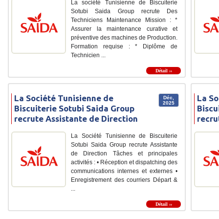
La société Tunisienne de Biscuiterie
Sotubi Saida Group recrute Des
Techniciens Maintenance Mission : *
Assurer la maintenance curative et
préventive des machines de Production.
Formation requise : * Diplôme de
Technicien ...
Détail ››
La Société Tunisienne de
La So
Déc,
2025
Biscuiterie Sotubi Saida Group
Biscu
recrute Assistante de Direction
recru
La Société Tunisienne de Biscuiterie
Sotubi Saida Group recrute Assistante
de Direction Tâches et principales
activités : • Réception et dispatching des
communications internes et externes •
Enregistrement des courriers Départ &
...
Détail ››