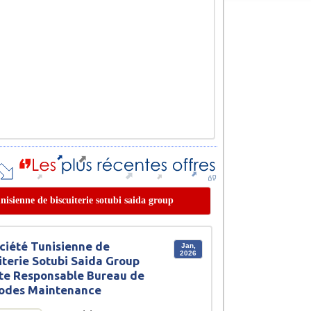
tunisienne de biscuiterie sotubi saida group
ciété Tunisienne de
Jan,
2026
iterie Sotubi Saida Group
te Responsable Bureau de
odes Maintenance