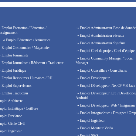
› Emploi Formation / Education /
›› Emploi Administrateur Base de donnée
nseignement
›› Emploi Administrateur réseaux
›› Emploi Éducatrice / Animatrice
›› Emploi Administrateur Système
› Emploi Gestionnaire / Magasinier
›› Emploi Chef de projet / Chef d’équipe
› Emploi Journaliste
›› Emploi Community Manager / Social
› Emploi Journaliste / Rédacteur / Traducteur
Manager
› Emploi Juridique
›› Emploi Conseillers / Consultants
› Emploi Ressources Humaines / RH
›› Emploi Développeur
› Emploi Superviseurs
›› Emploi Développeur .Net C# VB Java
› Emploi Traducteur
›› Emploi Développeur IOS / Développe
Android
mploi Architecte
›› Emploi Développeur Web / Intégrateur
mploi Esthétique / Coiffure
›› Emploi Infographiste / Designer / Grap
mploi Freelance
›› Emploi Ingénieur
mploi Génie Civil
›› Emploi Monteur Vidéo
mploi Ingénieur
›› Emploi SEO