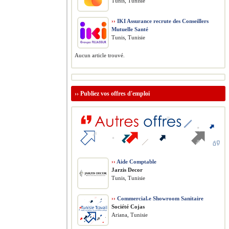
Tunis, Tunisie
››
IKI Assurance recrute des Conseillers
Mutuelle Santé
Tunis, Tunisie
Aucun article trouvé.
››
Publiez vos offres d'emploi
››
Aide Comptable
Jarzis Decor
Tunis, Tunisie
››
Commercial.e Showroom Sanitaire
Société Cojas
Ariana, Tunisie