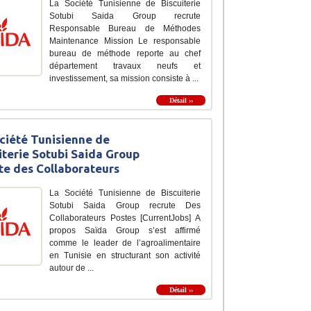
La Société Tunisienne de Biscuiterie
Sotubi Saida Group recrute
Responsable Bureau de Méthodes
Maintenance Mission Le responsable
bureau de méthode reporte au chef
département travaux neufs et
investissement, sa mission consiste à ...
Détail ››
ciété Tunisienne de
iterie Sotubi Saida Group
te des Collaborateurs
La Société Tunisienne de Biscuiterie
Sotubi Saida Group recrute Des
Collaborateurs Postes [CurrentJobs] A
propos Saïda Group s’est affirmé
comme le leader de l’agroalimentaire
en Tunisie en structurant son activité
autour de ...
Détail ››