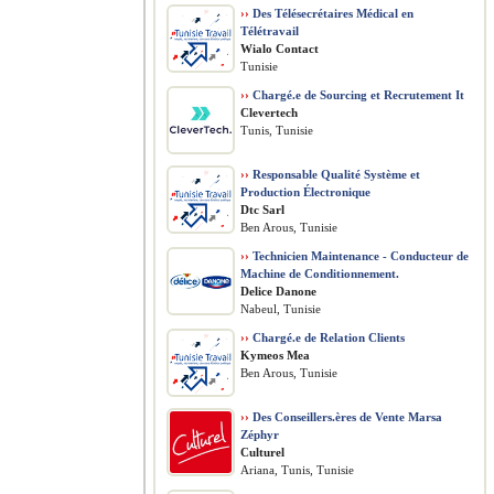
››
Des Télésecrétaires Médical en
Télétravail
Wialo Contact
Tunisie
››
Chargé.e de Sourcing et Recrutement It
Clevertech
Tunis, Tunisie
››
Responsable Qualité Système et
Production Électronique
Dtc Sarl
Ben Arous, Tunisie
››
Technicien Maintenance - Conducteur de
Machine de Conditionnement.
Delice Danone
Nabeul, Tunisie
››
Chargé.e de Relation Clients
Kymeos Mea
Ben Arous, Tunisie
››
Des Conseillers.ères de Vente Marsa
Zéphyr
Culturel
Ariana, Tunis, Tunisie