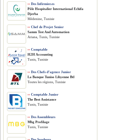
››
Des Infirmier.es
Pôle Hospitalier International Echifa
Djerba
Médenine, Tunisie
››
Chef de Projet Senior
Samm Test And Automation
Ariana, Tunis, Tunisie
››
Comptable
H2H Accounting
Tunis, Tunisie
››
Des Chefs d’agence Junior
La Banque Tuniso Libyenne Btl
Toutes les régions, Tunisie
››
Comptable Junior
The Best Assistance
Tunis, Tunisie
››
Des Assembleurs
Mbg Profilage
Tunis, Tunisie
››
Des Soudeurs