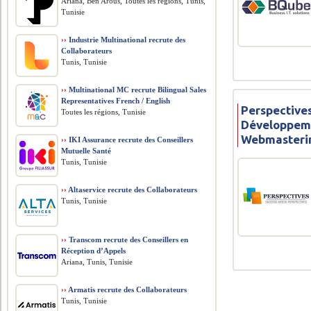
Ariana, Ben Arous, Toutes les régions, Tunis,
Tunisie
››
Industrie Multinational recrute des
Collaborateurs
Tunis, Tunisie
››
Multinational MC recrute Bilingual Sales
Representatives French / English
Perspectives
Toutes les régions, Tunisie
Développem
Webmasteri
››
IKI Assurance recrute des Conseillers
Mutuelle Santé
Tunis, Tunisie
››
Altaservice recrute des Collaborateurs
Tunis, Tunisie
››
Transcom recrute des Conseillers en
Réception d’Appels
Ariana, Tunis, Tunisie
››
Armatis recrute des Collaborateurs
Tunis, Tunisie