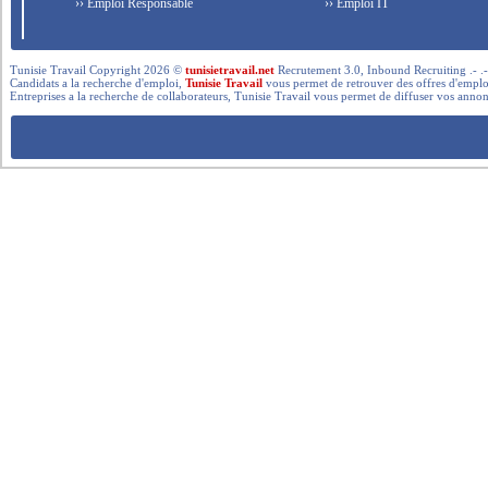
›› Emploi Responsable
›› Emploi IT
Tunisie Travail Copyright 2026 ©
tunisietravail.net
Recrutement 3.0, Inbound Recruiting .- .-.. --- 
Candidats a la recherche d'emploi,
Tunisie Travail
vous permet de retrouver des offres d'emploi 
Entreprises a la recherche de collaborateurs, Tunisie Travail vous permet de diffuser vos annon