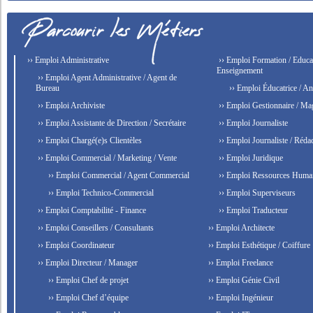
›› Emploi Administrative
›› Emploi Formation / Educat
Enseignement
›› Emploi Agent Administrative / Agent de
Bureau
›› Emploi Éducatrice / An
›› Emploi Archiviste
›› Emploi Gestionnaire / Ma
›› Emploi Assistante de Direction / Secrétaire
›› Emploi Journaliste
›› Emploi Chargé(e)s Clientèles
›› Emploi Journaliste / Rédac
›› Emploi Commercial / Marketing / Vente
›› Emploi Juridique
›› Emploi Commercial / Agent Commercial
›› Emploi Ressources Huma
›› Emploi Technico-Commercial
›› Emploi Superviseurs
›› Emploi Comptabilité - Finance
›› Emploi Traducteur
›› Emploi Conseillers / Consultants
›› Emploi Architecte
›› Emploi Coordinateur
›› Emploi Esthétique / Coiffure
›› Emploi Directeur / Manager
›› Emploi Freelance
›› Emploi Chef de projet
›› Emploi Génie Civil
›› Emploi Chef d’équipe
›› Emploi Ingénieur