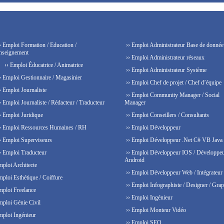
› Emploi Formation / Education /
›› Emploi Administrateur Base de donnée
nseignement
›› Emploi Administrateur réseaux
›› Emploi Éducatrice / Animatrice
›› Emploi Administrateur Système
› Emploi Gestionnaire / Magasinier
›› Emploi Chef de projet / Chef d’équipe
› Emploi Journaliste
›› Emploi Community Manager / Social
› Emploi Journaliste / Rédacteur / Traducteur
Manager
› Emploi Juridique
›› Emploi Conseillers / Consultants
› Emploi Ressources Humaines / RH
›› Emploi Développeur
› Emploi Superviseurs
›› Emploi Développeur .Net C# VB Java
› Emploi Traducteur
›› Emploi Développeur IOS / Développe
Android
mploi Architecte
›› Emploi Développeur Web / Intégrateur
mploi Esthétique / Coiffure
›› Emploi Infographiste / Designer / Grap
mploi Freelance
›› Emploi Ingénieur
mploi Génie Civil
›› Emploi Monteur Vidéo
mploi Ingénieur
›› Emploi SEO