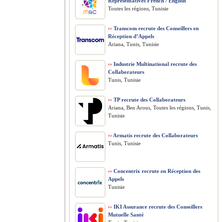
Representatives French / English
Toutes les régions, Tunisie
››
Transcom recrute des Conseillers en
Réception d’Appels
Ariana, Tunis, Tunisie
››
Industrie Multinational recrute des
Collaborateurs
Tunis, Tunisie
››
TP recrute des Collaborateurs
Ariana, Ben Arous, Toutes les régions, Tunis,
Tunisie
››
Armatis recrute des Collaborateurs
Tunis, Tunisie
››
Concentrix recrute en Réception des
Appels
Tunisie
››
IKI Assurance recrute des Conseillers
Mutuelle Santé