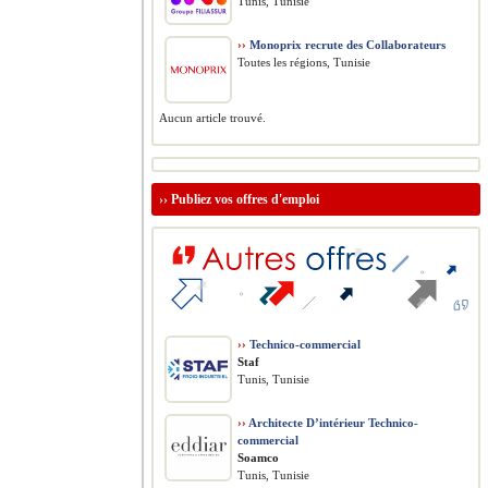
Tunis, Tunisie
››
Monoprix recrute des Collaborateurs
Toutes les régions, Tunisie
Aucun article trouvé.
››
Publiez vos offres d'emploi
››
Technico-commercial
Staf
Tunis, Tunisie
››
Architecte D’intérieur Technico-
commercial
Soamco
Tunis, Tunisie