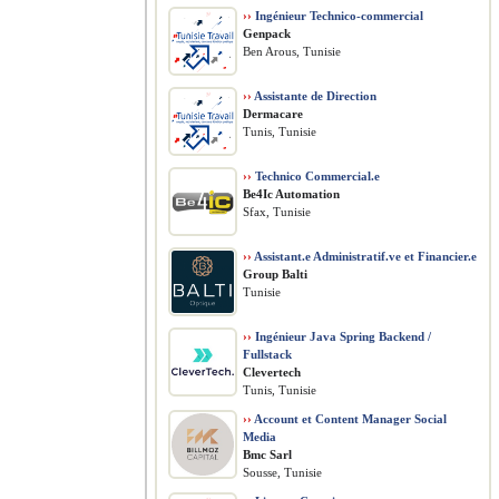
››
Ingénieur Technico-commercial
Genpack
Ben Arous, Tunisie
››
Assistante de Direction
Dermacare
Tunis, Tunisie
››
Technico Commercial.e
Be4Ic Automation
Sfax, Tunisie
››
Assistant.e Administratif.ve et Financier.e
Group Balti
Tunisie
››
Ingénieur Java Spring Backend /
Fullstack
Clevertech
Tunis, Tunisie
››
Account et Content Manager Social
Media
Bmc Sarl
Sousse, Tunisie