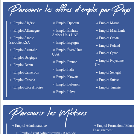
›› Emploi Algérie
›› Emploi Djibouti
›› Emploi Maroc
›› Emploi Allemagne
›› Emploi Émirats
›› Emploi Mauritanie
Arabes Unis UAE
›› Emploi Arabie
›› Emploi Oman
Saoudite KSA
›› Emploi Espagne
›› Emploi Poland
›› Emploi Australie
›› Emploi États-Unis
›› Emploi Qatar
USA
›› Emploi Belgique
›› Emploi Royaume-
›› Emploi France
›› Emploi Bénin
Uni
›› Emploi Italie
›› Emploi Cameroun
›› Emploi Senegal
›› Emploi Kuwait
›› Emploi Canada
›› Emploi Suisse
›› Emploi Lebanon
›› Emploi Côte d'Ivoire
›› Emploi Tunisie
›› Emploi Libye
›› Emploi Administrative
›› Emploi Formation / Educat
Enseignement
›› Emploi Agent Administrative / Agent de