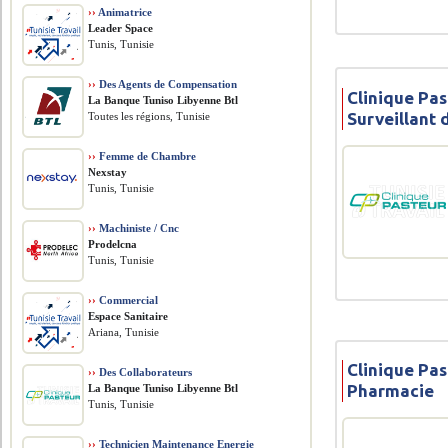
››
Animatrice
Leader Space
Tunis, Tunisie
››
Des Agents de Compensation
Clinique Pas
La Banque Tuniso Libyenne Btl
Surveillant 
Toutes les régions, Tunisie
››
Femme de Chambre
Nexstay
Tunis, Tunisie
››
Machiniste / Cnc
Prodelcna
Tunis, Tunisie
››
Commercial
Espace Sanitaire
Ariana, Tunisie
Clinique Pas
››
Des Collaborateurs
Pharmacie
La Banque Tuniso Libyenne Btl
Tunis, Tunisie
››
Technicien Maintenance Energie