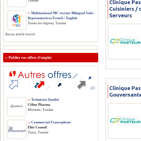
Tunisie
Clinique Pas
Cuisiniers /
››
Multinational MC recrute Bilingual Sales
Serveurs
Representatives French / English
Toutes les régions, Tunisie
Aucun article trouvé.
››
Publiez vos offres d'emploi
Clinique Pas
Gouvernant
››
Technicien Qualité
Céline Pharma
Monastir, Tunisie
››
Commercial Francophone
Elite Conseil
Tunis, Tunisie