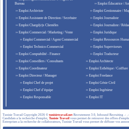
Bureau
›› Emploi Éducatrice / An
›› Emploi Archiviste
›› Emploi Gestionnaire / Ma
›› Emploi Assistante de Direction / Secrétaire
›› Emploi Journaliste
›› Emploi Chargé(e)s Clientèles
›› Emploi Journaliste / Rédac
›› Emploi Commercial / Marketing / Vente
›› Emploi Juridique
›› Emploi Commercial / Agent Commercial
›› Emploi Ressources Huma
›› Emploi Technico-Commercial
›› Emploi Superviseurs
›› Emploi Comptabilité - Finance
›› Emploi Traducteur
›› Emploi Conseillers / Consultants
›› Emploi Architecte
›› Emploi Coordinateur
›› Emploi Esthétique / Coiffure
›› Emploi Directeur / Manager
›› Emploi Freelance
›› Emploi Chef de projet
›› Emploi Génie Civil
›› Emploi Chef d’équipe
›› Emploi Ingénieur
›› Emploi Responsable
›› Emploi IT
Tunisie Travail Copyright 2026 ©
tunisietravail.net
Recrutement 3.0, Inbound Recruiting .- .-.. --- 
Candidats a la recherche d'emploi,
Tunisie Travail
vous permet de retrouver des offres d'emploi 
Entreprises a la recherche de collaborateurs, Tunisie Travail vous permet de diffuser vos annon