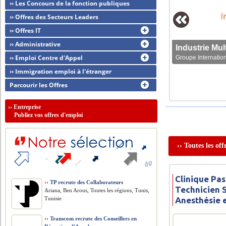
›› Les Concours de la fonction publiques
›› Offres des Secteurs Leaders
›› Offres IT
›› Administrative
›› Emploi Centre d'Appel
Groupe Internation
›› Immigration emploi à l'étranger
Parcourir les Offres
››
Entreprise
Publiez vos offres d'emploi
›› Toutes les of
Clinique Pas
››
TP recrute des Collaborateurs
Technicien 
Ariana, Ben Arous, Toutes les régions, Tunis,
Tunisie
Anesthésie 
››
Transcom recrute des Conseillers en