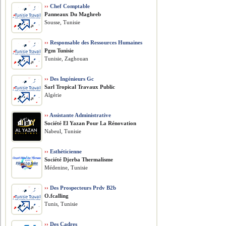
››
Chef Comptable
Panneaux Du Maghreb
Sousse, Tunisie
››
Responsable des Ressources Humaines
Pgm Tunisie
Tunisie, Zaghouan
››
Des Ingénieurs Gc
Sarl Tropical Travaux Public
Algérie
››
Assistante Administrative
Société El Yazan Pour La Rénovation
Nabeul, Tunisie
››
Esthéticienne
Société Djerba Thermalisme
Médenine, Tunisie
››
Des Prospecteurs Prdv B2b
O.fcalling
Tunis, Tunisie
››
Des Cadres