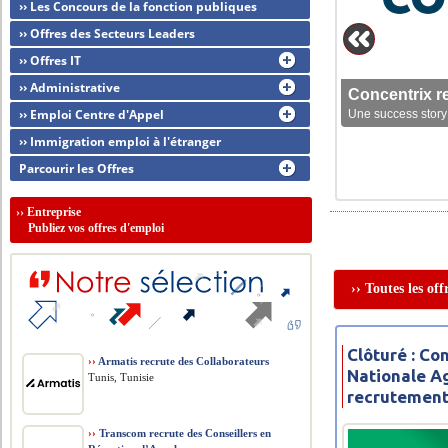
›› Les Concours de la fonction publiques
›› Offres des Secteurs Leaders
›› Offres IT
›› Administrative
Concentrix r
›› Emploi Centre d'Appel
Une success story 
›› Immigration emploi à l'étranger
Parcourir les Offres
››
Entreprise
Publiez vos offres d'emploi
›› Toutes les of
Clôturé : C
››
Armatis recrute des Collaborateurs
Nationale Ag
Tunis, Tunisie
recrutement 
››
Transcom recrute des Conseillers en