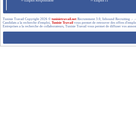
›› Emploi Responsable
›› Emploi IT
Tunisie Travail Copyright 2026 ©
tunisietravail.net
Recrutement 3.0, Inbound Recruiting .- .-.. --- 
Candidats a la recherche d'emploi,
Tunisie Travail
vous permet de retrouver des offres d'emploi 
Entreprises a la recherche de collaborateurs, Tunisie Travail vous permet de diffuser vos annon