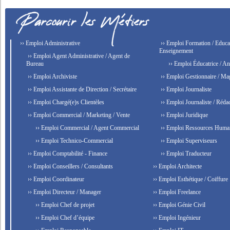
›› Emploi Administrative
›› Emploi Formation / Educat
Enseignement
›› Emploi Agent Administrative / Agent de
Bureau
›› Emploi Éducatrice / An
›› Emploi Archiviste
›› Emploi Gestionnaire / Ma
›› Emploi Assistante de Direction / Secrétaire
›› Emploi Journaliste
›› Emploi Chargé(e)s Clientèles
›› Emploi Journaliste / Rédac
›› Emploi Commercial / Marketing / Vente
›› Emploi Juridique
›› Emploi Commercial / Agent Commercial
›› Emploi Ressources Huma
›› Emploi Technico-Commercial
›› Emploi Superviseurs
›› Emploi Comptabilité - Finance
›› Emploi Traducteur
›› Emploi Conseillers / Consultants
›› Emploi Architecte
›› Emploi Coordinateur
›› Emploi Esthétique / Coiffure
›› Emploi Directeur / Manager
›› Emploi Freelance
›› Emploi Chef de projet
›› Emploi Génie Civil
›› Emploi Chef d’équipe
›› Emploi Ingénieur