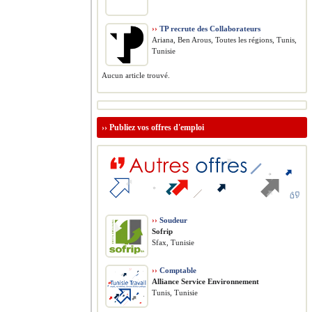
››
TP recrute des Collaborateurs
Ariana, Ben Arous, Toutes les régions, Tunis,
Tunisie
Aucun article trouvé.
››
Publiez vos offres d'emploi
››
Soudeur
Sofrip
Sfax, Tunisie
››
Comptable
Alliance Service Environnement
Tunis, Tunisie