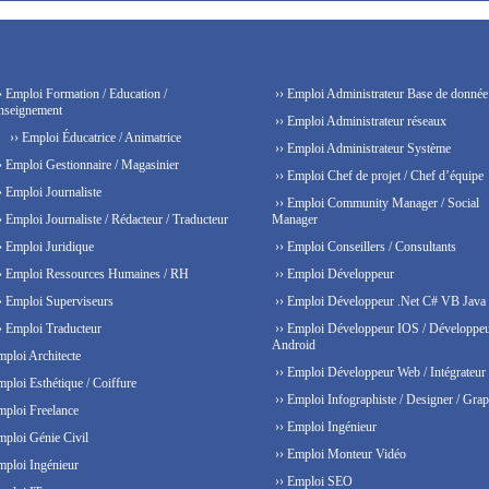
› Emploi Formation / Education /
›› Emploi Administrateur Base de donnée
nseignement
›› Emploi Administrateur réseaux
›› Emploi Éducatrice / Animatrice
›› Emploi Administrateur Système
› Emploi Gestionnaire / Magasinier
›› Emploi Chef de projet / Chef d’équipe
› Emploi Journaliste
›› Emploi Community Manager / Social
› Emploi Journaliste / Rédacteur / Traducteur
Manager
› Emploi Juridique
›› Emploi Conseillers / Consultants
› Emploi Ressources Humaines / RH
›› Emploi Développeur
› Emploi Superviseurs
›› Emploi Développeur .Net C# VB Java
› Emploi Traducteur
›› Emploi Développeur IOS / Développe
Android
mploi Architecte
›› Emploi Développeur Web / Intégrateur
mploi Esthétique / Coiffure
›› Emploi Infographiste / Designer / Grap
mploi Freelance
›› Emploi Ingénieur
mploi Génie Civil
›› Emploi Monteur Vidéo
mploi Ingénieur
›› Emploi SEO