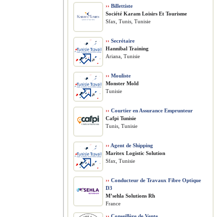
››
Billettiste
Société Karam Loisirs Et Tourisme
Sfax, Tunis, Tunisie
››
Secrétaire
Hannibal Training
Ariana, Tunisie
››
Mouliste
Monster Mold
Tunisie
››
Courtier en Assurance Emprunteur
Cafpi Tunisie
Tunis, Tunisie
››
Agent de Shipping
Maritex Logistic Solution
Sfax, Tunisie
››
Conducteur de Travaux Fibre Optique
D3
M’sehla Solutions Rh
France
››
Conseillère de Vente