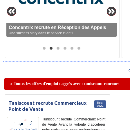
Concentrix recrute en Réception des Appels
Une success story dans le service client !
›› Toutes les offres d'emploi taggeés avec : tuniscount concours
Tuniscount recrute Commerciaux
Sep,
2022
Point de Vente
Tuniscount recrute Commerciaux Point
de Vente Ayant la volonté d’accélérer
notre croissance, nous recherchons des