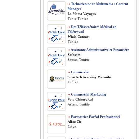
››
Technicien.ne en Multimédia / Content
Manager
La Marsa Voyages
Tunis, Tunisie
››
Des Télésecrétaires Médical en
Télétravail
Wialo Contact
Tunisie
››
Assistante Administrative et Financière
Sofasam
Sousse, Tunisie
››
Commercial
Smartech Academy Manouba
Tunisie
››
Commercial Marketing
Veto Chirurgical
Ariana, Tunisie
››
Formatrice l’oréal Professionnel
Alfoz Cie
Libye