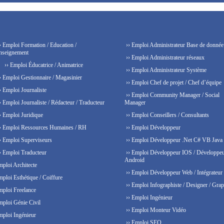
› Emploi Formation / Education /
›› Emploi Administrateur Base de donnée
nseignement
›› Emploi Administrateur réseaux
›› Emploi Éducatrice / Animatrice
›› Emploi Administrateur Système
› Emploi Gestionnaire / Magasinier
›› Emploi Chef de projet / Chef d’équipe
› Emploi Journaliste
›› Emploi Community Manager / Social
› Emploi Journaliste / Rédacteur / Traducteur
Manager
› Emploi Juridique
›› Emploi Conseillers / Consultants
› Emploi Ressources Humaines / RH
›› Emploi Développeur
› Emploi Superviseurs
›› Emploi Développeur .Net C# VB Java
› Emploi Traducteur
›› Emploi Développeur IOS / Développe
Android
mploi Architecte
›› Emploi Développeur Web / Intégrateur
mploi Esthétique / Coiffure
›› Emploi Infographiste / Designer / Grap
mploi Freelance
›› Emploi Ingénieur
mploi Génie Civil
›› Emploi Monteur Vidéo
mploi Ingénieur
›› Emploi SEO