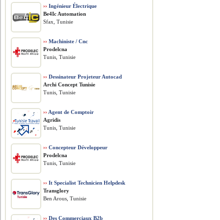
››
Ingénieur Électrique
Be4Ic Automation
Sfax, Tunisie
››
Machiniste / Cnc
Prodelcna
Tunis, Tunisie
››
Dessinateur Projeteur Autocad
Archi Concept Tunisie
Tunis, Tunisie
››
Agent de Comptoir
Agridis
Tunis, Tunisie
››
Concepteur Développeur
Prodelcna
Tunis, Tunisie
››
It Specialist Technicien Helpdesk
Transglory
Ben Arous, Tunisie
››
Des Commerciaux B2b