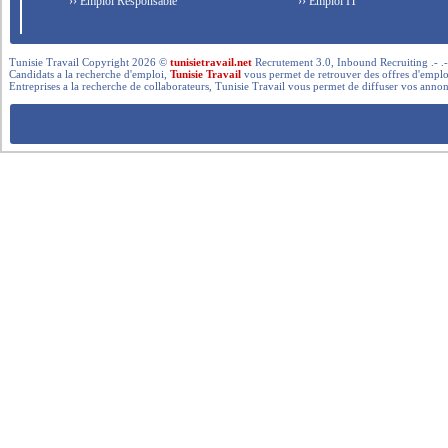
›› Emploi Responsable
›› Emploi IT
Tunisie Travail Copyright 2026 ©
tunisietravail.net
Recrutement 3.0, Inbound Recruiting .- .-.. --- 
Candidats a la recherche d'emploi,
Tunisie Travail
vous permet de retrouver des offres d'emploi 
Entreprises a la recherche de collaborateurs, Tunisie Travail vous permet de diffuser vos annon