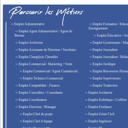
›› Emploi Administrative
›› Emploi Formation / Educat
Enseignement
›› Emploi Agent Administrative / Agent de
Bureau
›› Emploi Éducatrice / An
›› Emploi Archiviste
›› Emploi Gestionnaire / Ma
›› Emploi Assistante de Direction / Secrétaire
›› Emploi Journaliste
›› Emploi Chargé(e)s Clientèles
›› Emploi Journaliste / Rédac
›› Emploi Commercial / Marketing / Vente
›› Emploi Juridique
›› Emploi Commercial / Agent Commercial
›› Emploi Ressources Huma
›› Emploi Technico-Commercial
›› Emploi Superviseurs
›› Emploi Comptabilité - Finance
›› Emploi Traducteur
›› Emploi Conseillers / Consultants
›› Emploi Architecte
›› Emploi Coordinateur
›› Emploi Esthétique / Coiffure
›› Emploi Directeur / Manager
›› Emploi Freelance
›› Emploi Chef de projet
›› Emploi Génie Civil
›› Emploi Chef d’équipe
›› Emploi Ingénieur