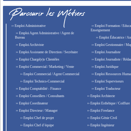
›› Emploi Administrative
›› Emploi Formation / Educat
Enseignement
›› Emploi Agent Administrative / Agent de
Bureau
›› Emploi Éducatrice / An
›› Emploi Archiviste
›› Emploi Gestionnaire / Ma
›› Emploi Assistante de Direction / Secrétaire
›› Emploi Journaliste
›› Emploi Chargé(e)s Clientèles
›› Emploi Journaliste / Rédac
›› Emploi Commercial / Marketing / Vente
›› Emploi Juridique
›› Emploi Commercial / Agent Commercial
›› Emploi Ressources Huma
›› Emploi Technico-Commercial
›› Emploi Superviseurs
›› Emploi Comptabilité - Finance
›› Emploi Traducteur
›› Emploi Conseillers / Consultants
›› Emploi Architecte
›› Emploi Coordinateur
›› Emploi Esthétique / Coiffure
›› Emploi Directeur / Manager
›› Emploi Freelance
›› Emploi Chef de projet
›› Emploi Génie Civil
›› Emploi Chef d’équipe
›› Emploi Ingénieur