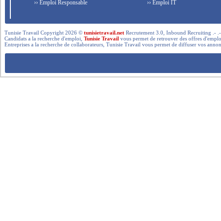
›› Emploi Responsable
›› Emploi IT
Tunisie Travail Copyright 2026 ©
tunisietravail.net
Recrutement 3.0, Inbound Recruiting .- .-.. --- 
Candidats a la recherche d'emploi,
Tunisie Travail
vous permet de retrouver des offres d'emploi 
Entreprises a la recherche de collaborateurs, Tunisie Travail vous permet de diffuser vos annon