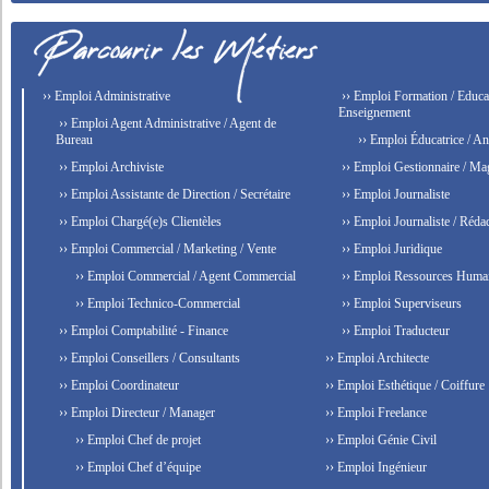
›› Emploi Administrative
›› Emploi Formation / Educat
Enseignement
›› Emploi Agent Administrative / Agent de
Bureau
›› Emploi Éducatrice / An
›› Emploi Archiviste
›› Emploi Gestionnaire / Ma
›› Emploi Assistante de Direction / Secrétaire
›› Emploi Journaliste
›› Emploi Chargé(e)s Clientèles
›› Emploi Journaliste / Rédac
›› Emploi Commercial / Marketing / Vente
›› Emploi Juridique
›› Emploi Commercial / Agent Commercial
›› Emploi Ressources Huma
›› Emploi Technico-Commercial
›› Emploi Superviseurs
›› Emploi Comptabilité - Finance
›› Emploi Traducteur
›› Emploi Conseillers / Consultants
›› Emploi Architecte
›› Emploi Coordinateur
›› Emploi Esthétique / Coiffure
›› Emploi Directeur / Manager
›› Emploi Freelance
›› Emploi Chef de projet
›› Emploi Génie Civil
›› Emploi Chef d’équipe
›› Emploi Ingénieur