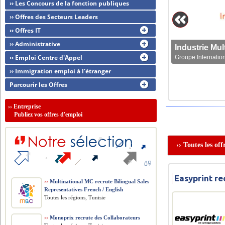
›› Les Concours de la fonction publiques
›› Offres des Secteurs Leaders
›› Offres IT
›› Administrative
›› Emploi Centre d'Appel
Groupe Internation
›› Immigration emploi à l'étranger
Parcourir les Offres
››
Entreprise
Publiez vos offres d'emploi
›› Toutes les of
Easyprint re
››
Multinational MC recrute Bilingual Sales
Representatives French / English
Toutes les régions, Tunisie
››
Monoprix recrute des Collaborateurs