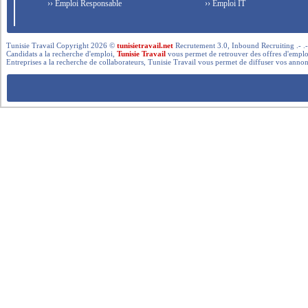
›› Emploi Responsable
›› Emploi IT
Tunisie Travail Copyright 2026 ©
tunisietravail.net
Recrutement 3.0, Inbound Recruiting .- .-.. --- 
Candidats a la recherche d'emploi,
Tunisie Travail
vous permet de retrouver des offres d'emploi 
Entreprises a la recherche de collaborateurs, Tunisie Travail vous permet de diffuser vos annon