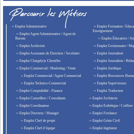
›› Emploi Administrative
›› Emploi Formation / Educat
Enseignement
›› Emploi Agent Administrative / Agent de
Bureau
›› Emploi Éducatrice / An
›› Emploi Archiviste
›› Emploi Gestionnaire / Ma
›› Emploi Assistante de Direction / Secrétaire
›› Emploi Journaliste
›› Emploi Chargé(e)s Clientèles
›› Emploi Journaliste / Rédac
›› Emploi Commercial / Marketing / Vente
›› Emploi Juridique
›› Emploi Commercial / Agent Commercial
›› Emploi Ressources Huma
›› Emploi Technico-Commercial
›› Emploi Superviseurs
›› Emploi Comptabilité - Finance
›› Emploi Traducteur
›› Emploi Conseillers / Consultants
›› Emploi Architecte
›› Emploi Coordinateur
›› Emploi Esthétique / Coiffure
›› Emploi Directeur / Manager
›› Emploi Freelance
›› Emploi Chef de projet
›› Emploi Génie Civil
›› Emploi Chef d’équipe
›› Emploi Ingénieur