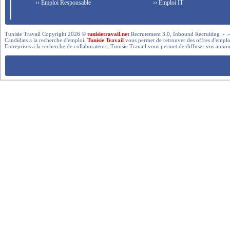
›› Emploi Responsable
›› Emploi IT
Tunisie Travail Copyright 2026 ©
tunisietravail.net
Recrutement 3.0, Inbound Recruiting .- .-.. --- 
Candidats a la recherche d'emploi,
Tunisie Travail
vous permet de retrouver des offres d'emploi 
Entreprises a la recherche de collaborateurs, Tunisie Travail vous permet de diffuser vos annon