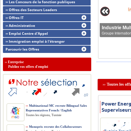
›› Les Concours de la fonction publiques
›› Offres des Secteurs Leaders
›› Offres IT
›› Administrative
›› Emploi Centre d'Appel
Groupe Internation
›› Immigration emploi à l'étranger
Parcourir les Offres
››
Entreprise
Publiez vos offres d'emploi
›› Toutes les of
Power Energ
››
Multinational MC recrute Bilingual Sales
Superviseur
Representatives French / English
Toutes les régions, Tunisie
››
Monoprix recrute des Collaborateurs