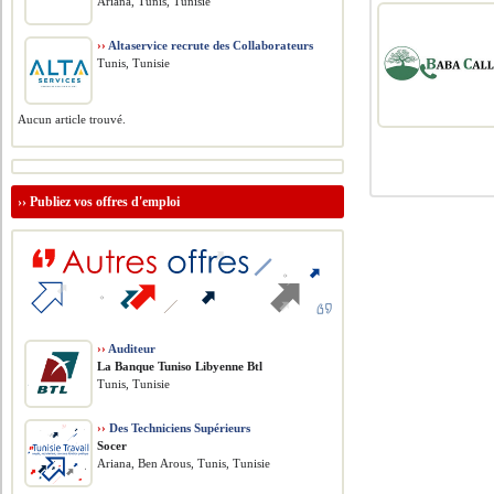
Ariana, Tunis, Tunisie
››
Altaservice recrute des Collaborateurs
Tunis, Tunisie
Aucun article trouvé.
››
Publiez vos offres d'emploi
››
Auditeur
La Banque Tuniso Libyenne Btl
Tunis, Tunisie
››
Des Techniciens Supérieurs
Socer
Ariana, Ben Arous, Tunis, Tunisie