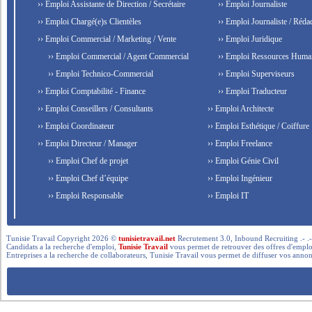
›› Emploi Assistante de Direction / Secrétaire
›› Emploi Journaliste
›› Emploi Chargé(e)s Clientèles
›› Emploi Journaliste / Rédac
›› Emploi Commercial / Marketing / Vente
›› Emploi Juridique
›› Emploi Commercial / Agent Commercial
›› Emploi Ressources Huma
›› Emploi Technico-Commercial
›› Emploi Superviseurs
›› Emploi Comptabilité - Finance
›› Emploi Traducteur
›› Emploi Conseillers / Consultants
›› Emploi Architecte
›› Emploi Coordinateur
›› Emploi Esthétique / Coiffure
›› Emploi Directeur / Manager
›› Emploi Freelance
›› Emploi Chef de projet
›› Emploi Génie Civil
›› Emploi Chef d’équipe
›› Emploi Ingénieur
›› Emploi Responsable
›› Emploi IT
Tunisie Travail Copyright 2026 ©
tunisietravail.net
Recrutement 3.0, Inbound Recruiting .- .-.. --- 
Candidats a la recherche d'emploi,
Tunisie Travail
vous permet de retrouver des offres d'emploi 
Entreprises a la recherche de collaborateurs, Tunisie Travail vous permet de diffuser vos annon