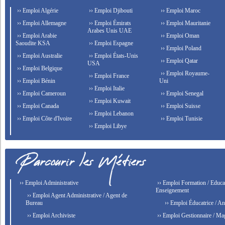
›› Emploi Algérie
›› Emploi Djibouti
›› Emploi Maroc
›› Emploi Allemagne
›› Emploi Émirats
›› Emploi Mauritanie
Arabes Unis UAE
›› Emploi Arabie
›› Emploi Oman
Saoudite KSA
›› Emploi Espagne
›› Emploi Poland
›› Emploi Australie
›› Emploi États-Unis
›› Emploi Qatar
USA
›› Emploi Belgique
›› Emploi Royaume-
›› Emploi France
›› Emploi Bénin
Uni
›› Emploi Italie
›› Emploi Cameroun
›› Emploi Senegal
›› Emploi Kuwait
›› Emploi Canada
›› Emploi Suisse
›› Emploi Lebanon
›› Emploi Côte d'Ivoire
›› Emploi Tunisie
›› Emploi Libye
›› Emploi Administrative
›› Emploi Formation / Educat
Enseignement
›› Emploi Agent Administrative / Agent de
Bureau
›› Emploi Éducatrice / An
›› Emploi Archiviste
›› Emploi Gestionnaire / Ma