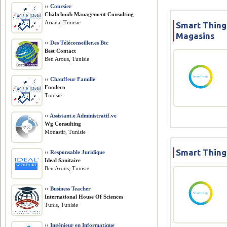
››
Coursier
Chabchoub Management Consulting
Ariana, Tunisie
Smart Thing
Magasins
››
Des Téléconseiller.es Btc
Best Contact
Ben Arous, Tunisie
››
Chauffeur Famille
Foodeco
Tunisie
››
Assistant.e Administratif.ve
Wg Consulting
Monastir, Tunisie
Smart Thing
››
Responsable Juridique
Ideal Sanitaire
Ben Arous, Tunisie
››
Business Teacher
International House Of Sciences
Tunis, Tunisie
››
Ingénieur en Informatique