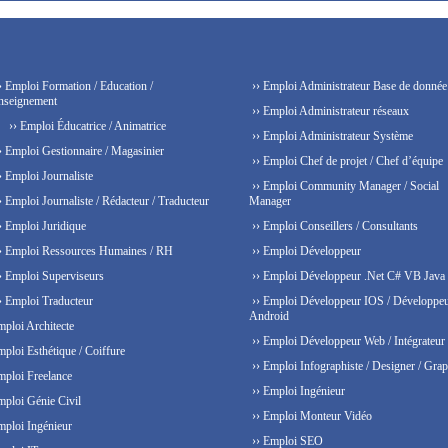
› Emploi Formation / Education /
›› Emploi Administrateur Base de donnée
nseignement
›› Emploi Administrateur réseaux
›› Emploi Éducatrice / Animatrice
›› Emploi Administrateur Système
› Emploi Gestionnaire / Magasinier
›› Emploi Chef de projet / Chef d’équipe
› Emploi Journaliste
›› Emploi Community Manager / Social
› Emploi Journaliste / Rédacteur / Traducteur
Manager
› Emploi Juridique
›› Emploi Conseillers / Consultants
› Emploi Ressources Humaines / RH
›› Emploi Développeur
› Emploi Superviseurs
›› Emploi Développeur .Net C# VB Java
› Emploi Traducteur
›› Emploi Développeur IOS / Développe
Android
mploi Architecte
›› Emploi Développeur Web / Intégrateur
mploi Esthétique / Coiffure
›› Emploi Infographiste / Designer / Grap
mploi Freelance
›› Emploi Ingénieur
mploi Génie Civil
›› Emploi Monteur Vidéo
mploi Ingénieur
›› Emploi SEO