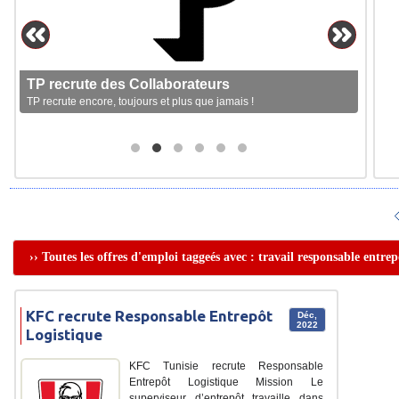
TP recrute des Collaborateurs
TP recrute encore, toujours et plus que jamais !
›› Toutes les offres d'emploi taggeés avec : travail responsable entrep
KFC recrute Responsable Entrepôt
Déc,
2022
Logistique
KFC Tunisie recrute Responsable
Entrepôt Logistique Mission Le
superviseur d’entrepôt travaille dans