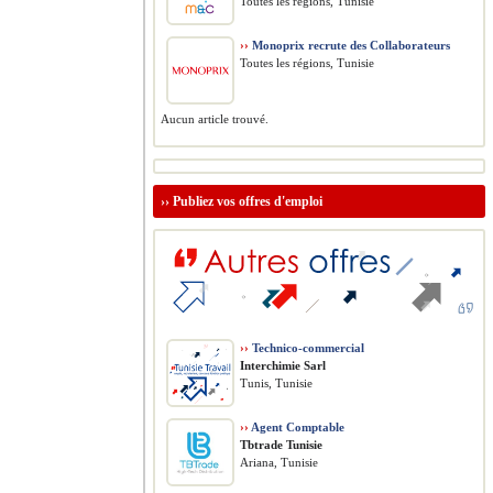
Toutes les régions, Tunisie
››
Monoprix recrute des Collaborateurs
Toutes les régions, Tunisie
Aucun article trouvé.
››
Publiez vos offres d'emploi
››
Technico-commercial
Interchimie Sarl
Tunis, Tunisie
››
Agent Comptable
Tbtrade Tunisie
Ariana, Tunisie