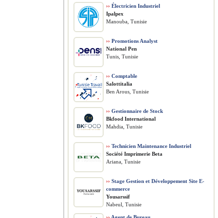
››
Électricien Industriel
Ipalpex
Manouba, Tunisie
››
Promotions Analyst
National Pen
Tunis, Tunisie
››
Comptable
Salottitalia
Ben Arous, Tunisie
››
Gestionnaire de Stock
Bkfood International
Mahdia, Tunisie
››
Technicien Maintenance Industriel
Société Imprimerie Beta
Ariana, Tunisie
››
Stage Gestion et Développement Site E-
commerce
Yousarssif
Nabeul, Tunisie
››
Agent de Bureau