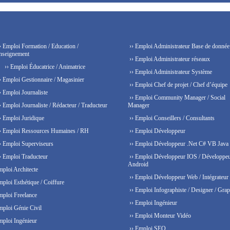
› Emploi Formation / Education /
›› Emploi Administrateur Base de donnée
nseignement
›› Emploi Administrateur réseaux
›› Emploi Éducatrice / Animatrice
›› Emploi Administrateur Système
› Emploi Gestionnaire / Magasinier
›› Emploi Chef de projet / Chef d’équipe
› Emploi Journaliste
›› Emploi Community Manager / Social
› Emploi Journaliste / Rédacteur / Traducteur
Manager
› Emploi Juridique
›› Emploi Conseillers / Consultants
› Emploi Ressources Humaines / RH
›› Emploi Développeur
› Emploi Superviseurs
›› Emploi Développeur .Net C# VB Java
› Emploi Traducteur
›› Emploi Développeur IOS / Développe
Android
mploi Architecte
›› Emploi Développeur Web / Intégrateur
mploi Esthétique / Coiffure
›› Emploi Infographiste / Designer / Grap
mploi Freelance
›› Emploi Ingénieur
mploi Génie Civil
›› Emploi Monteur Vidéo
mploi Ingénieur
›› Emploi SEO