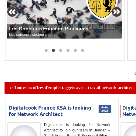
Les Concours Fonction Publiques
Les concours secteur public
›› Toutes les offres d'emploi taggeés avec : travail network architect
Digitalcook France KSA is looking
Digit
Août,
2025
for Network Architect
Netw
Digitalcook is looking for Network
Architect to join our team in Jeddah –
Saudi Arabia Roles & Responsibilities -