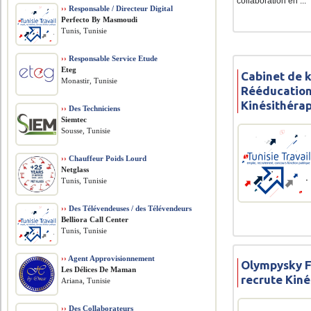
collaboration en ...
››
Responsable / Directeur Digital
Perfecto By Masmoudi
Tunis, Tunisie
››
Responsable Service Etude
Eteg
Cabinet de 
Monastir, Tunisie
Rééducation
Kinésithéra
››
Des Techniciens
Siemtec
Sousse, Tunisie
››
Chauffeur Poids Lourd
Netglass
Tunis, Tunisie
››
Des Télévendeuses / des Télévendeurs
Belliora Call Center
Tunis, Tunisie
››
Agent Approvisionnement
Olympysky 
Les Délices De Maman
recrute Kin
Ariana, Tunisie
››
Des Collaborateurs