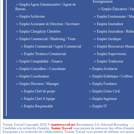
Enseignement
›› Emploi Agent Administrative / Agent de
Bureau
›› Emploi Éducatrice / An
›› Emploi Archiviste
›› Emploi Gestionnaire / Ma
›› Emploi Assistante de Direction / Secrétaire
›› Emploi Journaliste
›› Emploi Chargé(e)s Clientèles
›› Emploi Journaliste / Rédac
›› Emploi Commercial / Marketing / Vente
›› Emploi Juridique
›› Emploi Commercial / Agent Commercial
›› Emploi Ressources Huma
›› Emploi Technico-Commercial
›› Emploi Superviseurs
›› Emploi Comptabilité - Finance
›› Emploi Traducteur
›› Emploi Conseillers / Consultants
›› Emploi Architecte
›› Emploi Coordinateur
›› Emploi Esthétique / Coiffure
›› Emploi Directeur / Manager
›› Emploi Freelance
›› Emploi Chef de projet
›› Emploi Génie Civil
›› Emploi Chef d’équipe
›› Emploi Ingénieur
›› Emploi Responsable
›› Emploi IT
Tunisie Travail Copyright 2026 ©
tunisietravail.net
Recrutement 3.0, Inbound Recruiting .- .-.. --- 
Candidats a la recherche d'emploi,
Tunisie Travail
vous permet de retrouver des offres d'emploi 
Entreprises a la recherche de collaborateurs, Tunisie Travail vous permet de diffuser vos annon