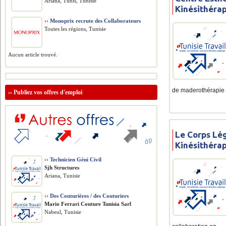
Ariana, Tunis, Tunisie
Kinésithéra
››
Monoprix recrute des Collaborateurs
Toutes les régions, Tunisie
Aucun article trouvé.
de maderothérapie .
››
Publiez vos offres d'emploi
Le Corps Lé
Kinésithéra
››
Technicien Géni Civil
Sjh Structures
Ariana, Tunisie
››
Des Couturières / des Couturiers
Mario Ferrari Couture Tunisia Sarl
Nabeul, Tunisie