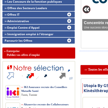
›› Les Concours de la fonction publiques
›› Offres des Secteurs Leaders
›› Offres IT
›› Administrative
Concentrix r
›› Emploi Centre d'Appel
Une success story 
›› Immigration emploi à l'étranger
Parcourir les Offres
››
Entreprise
Publiez vos offres d'emploi
›› Toutes les of
Utopia By G
››
IKI Assurance recrute des Conseillers
Kinésithéra
Mutuelle Santé
Tunis, Tunisie
››
Altaservice recrute des Collaborateurs