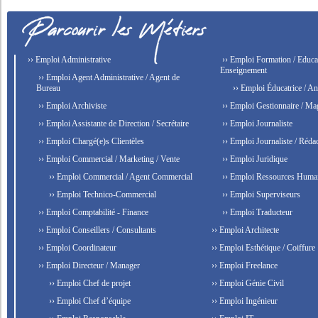
›› Emploi Administrative
›› Emploi Formation / Educat
Enseignement
›› Emploi Agent Administrative / Agent de
Bureau
›› Emploi Éducatrice / An
›› Emploi Archiviste
›› Emploi Gestionnaire / Ma
›› Emploi Assistante de Direction / Secrétaire
›› Emploi Journaliste
›› Emploi Chargé(e)s Clientèles
›› Emploi Journaliste / Rédac
›› Emploi Commercial / Marketing / Vente
›› Emploi Juridique
›› Emploi Commercial / Agent Commercial
›› Emploi Ressources Huma
›› Emploi Technico-Commercial
›› Emploi Superviseurs
›› Emploi Comptabilité - Finance
›› Emploi Traducteur
›› Emploi Conseillers / Consultants
›› Emploi Architecte
›› Emploi Coordinateur
›› Emploi Esthétique / Coiffure
›› Emploi Directeur / Manager
›› Emploi Freelance
›› Emploi Chef de projet
›› Emploi Génie Civil
›› Emploi Chef d’équipe
›› Emploi Ingénieur