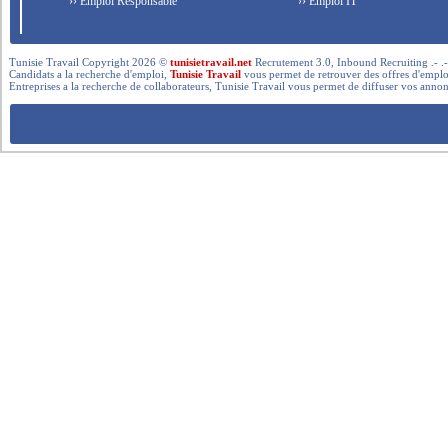
›› Emploi Responsable
›› Emploi IT
Tunisie Travail Copyright 2026 ©
tunisietravail.net
Recrutement 3.0, Inbound Recruiting .- .-.. --- 
Candidats a la recherche d'emploi,
Tunisie Travail
vous permet de retrouver des offres d'emploi 
Entreprises a la recherche de collaborateurs, Tunisie Travail vous permet de diffuser vos annon