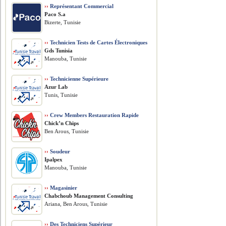
››
Représentant Commercial
Paco S.a
Bizerte, Tunisie
››
Technicien Tests de Cartes Électroniques
Gds Tunisia
Manouba, Tunisie
››
Technicienne Supérieure
Azur Lab
Tunis, Tunisie
››
Crew Members Restauration Rapide
Chick’n Chips
Ben Arous, Tunisie
››
Soudeur
Ipalpex
Manouba, Tunisie
››
Magasinier
Chabchoub Management Consulting
Ariana, Ben Arous, Tunisie
››
Des Techniciens Supérieur