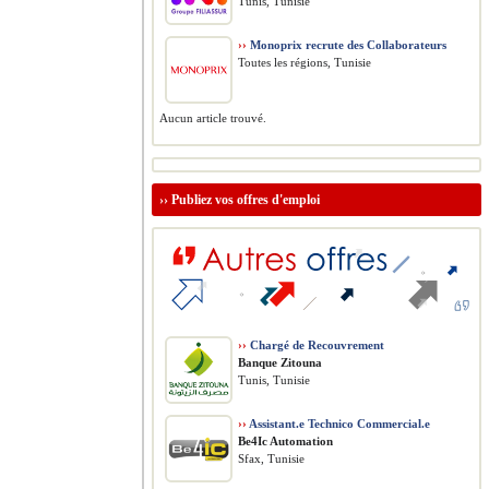
Tunis, Tunisie
››
Monoprix recrute des Collaborateurs
Toutes les régions, Tunisie
Aucun article trouvé.
››
Publiez vos offres d'emploi
››
Chargé de Recouvrement
Banque Zitouna
Tunis, Tunisie
››
Assistant.e Technico Commercial.e
Be4Ic Automation
Sfax, Tunisie