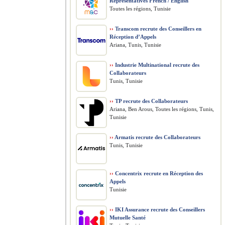
Representatives French / English
Toutes les régions, Tunisie
››
Transcom recrute des Conseillers en
Réception d’Appels
Ariana, Tunis, Tunisie
››
Industrie Multinational recrute des
Collaborateurs
Tunis, Tunisie
››
TP recrute des Collaborateurs
Ariana, Ben Arous, Toutes les régions, Tunis,
Tunisie
››
Armatis recrute des Collaborateurs
Tunis, Tunisie
››
Concentrix recrute en Réception des
Appels
Tunisie
››
IKI Assurance recrute des Conseillers
Mutuelle Santé