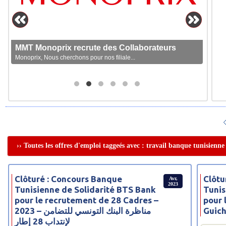
MMT Monoprix recrute des Collaborateurs
Monoprix, Nous cherchons pour nos filiale...
›› Toutes les offres d'emploi taggeés avec : travail banque tunisienne 
Clôturé : Concours Banque
Clôtu
Avr,
2023
Tunisienne de Solidarité BTS Bank
Tunis
pour le recrutement de 28 Cadres –
pour 
2023 – مناظرة البنك التونسي للتضامن
Guich
لإنتداب 28 إطار