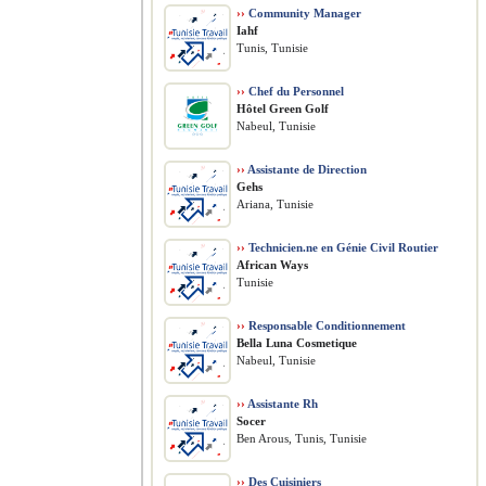
››
Community Manager
Iahf
Tunis, Tunisie
››
Chef du Personnel
Hôtel Green Golf
Nabeul, Tunisie
››
Assistante de Direction
Gehs
Ariana, Tunisie
››
Technicien.ne en Génie Civil Routier
African Ways
Tunisie
››
Responsable Conditionnement
Bella Luna Cosmetique
Nabeul, Tunisie
››
Assistante Rh
Socer
Ben Arous, Tunis, Tunisie
››
Des Cuisiniers