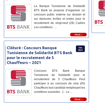
La Banque Tunisienne de Solidarité
BTS Bank se propose d’organiser un
concours public externe sur dossier et
sur épreuves écrites et orales pour le
recrutement de vingt-neuf (28) Cadres
Les conditions : ...
Détail ››
Clôturé : Concours Banque
Jan,
2021
Tunisienne de Solidarité BTS Bank
pour le recrutement de 5
Chauffeurs – 2021
Concours BTS Bank Banque
Tunisienne de Solidarité pour le
recrutement de 5 Chauffeurs Peut
participer à au concours de cinq (05)
Chauffeurs tout candidat remplissant les
conditions suivantes : 1 - Le ...
Détail ››