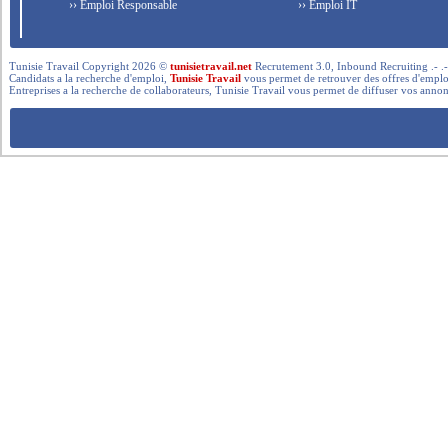
›› Emploi Responsable
›› Emploi IT
Tunisie Travail Copyright 2026 ©
tunisietravail.net
Recrutement 3.0, Inbound Recruiting .- .-.. --- 
Candidats a la recherche d'emploi,
Tunisie Travail
vous permet de retrouver des offres d'emploi 
Entreprises a la recherche de collaborateurs, Tunisie Travail vous permet de diffuser vos annon