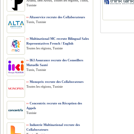
Ariana, Ben Arous, Toutes les régions, Tunis,
Tunisie
››
Altaservice recrute des Collaborateurs
Tunis, Tunisie
››
Multinational MC recrute Bilingual Sales
Representatives French / English
Toutes les régions, Tunisie
››
IKI Assurance recrute des Conseillers
Mutuelle Santé
Tunis, Tunisie
››
Monoprix recrute des Collaborateurs
Toutes les régions, Tunisie
››
Concentrix recrute en Réception des
Appels
Tunisie
››
Industrie Multinational recrute des
Collaborateurs