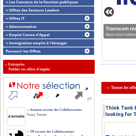
›› Les Concours de la fonction publiques
›› Offres des Secteurs Leaders
›› Offres IT
›› Administrative
Transcom rec
›› Emploi Centre d'Appel
Nous vous invitons
›› Immigration emploi à l'étranger
Parcourir les Offres
››
Entreprise
Publiez vos offres d'emploi
›› Toutes les of
Think Tank B
››
Armatis recrute des Collaborateurs
looking for
Tunis, Tunisie
››
TP recrute des Collaborateurs