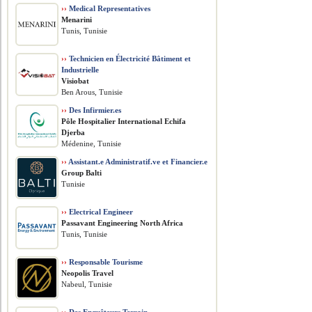
››
Medical Representatives
Menarini
Tunis, Tunisie
››
Technicien en Électricité Bâtiment et
Industrielle
Visiobat
Ben Arous, Tunisie
››
Des Infirmier.es
Pôle Hospitalier International Echifa
Djerba
Médenine, Tunisie
››
Assistant.e Administratif.ve et Financier.e
Group Balti
Tunisie
››
Electrical Engineer
Passavant Engineering North Africa
Tunis, Tunisie
››
Responsable Tourisme
Neopolis Travel
Nabeul, Tunisie