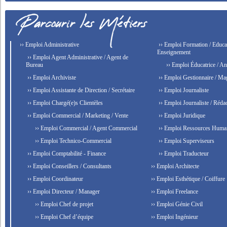
›› Emploi Administrative
›› Emploi Formation / Educat
Enseignement
›› Emploi Agent Administrative / Agent de
Bureau
›› Emploi Éducatrice / An
›› Emploi Archiviste
›› Emploi Gestionnaire / Ma
›› Emploi Assistante de Direction / Secrétaire
›› Emploi Journaliste
›› Emploi Chargé(e)s Clientèles
›› Emploi Journaliste / Rédac
›› Emploi Commercial / Marketing / Vente
›› Emploi Juridique
›› Emploi Commercial / Agent Commercial
›› Emploi Ressources Huma
›› Emploi Technico-Commercial
›› Emploi Superviseurs
›› Emploi Comptabilité - Finance
›› Emploi Traducteur
›› Emploi Conseillers / Consultants
›› Emploi Architecte
›› Emploi Coordinateur
›› Emploi Esthétique / Coiffure
›› Emploi Directeur / Manager
›› Emploi Freelance
›› Emploi Chef de projet
›› Emploi Génie Civil
›› Emploi Chef d’équipe
›› Emploi Ingénieur