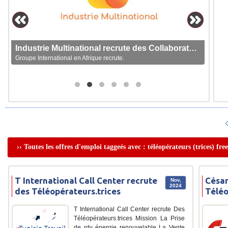
Industrie Multinational recrute des Collaborateurs
Groupe International en Afrique recrute.
›› Toutes les offres d'emploi taggeés avec : téléopérateurs (trices) fre
T International Call Center recrute
César
Nov,
2024
des Téléopérateurs.trices
Téléo
T International Call Center recrute Des
Téléopérateurs.trices Mission La Prise
de rdv énergie renouvelable La Vente