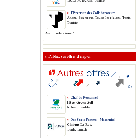
Toutes les régions, Tunisie
››
TP recrute des Collaborateurs
Ariana, Ben Arous, Toutes les régions, Tunis,
Tunisie
Aucun article trouvé.
››
Publiez vos offres d'emploi
››
Chef du Personnel
Hôtel Green Golf
Nabeul, Tunisie
››
Des Sages Femme - Maternité
Clinique La Rose
Tunis, Tunisie