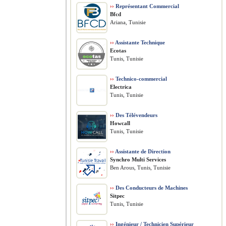
››
Représentant Commercial
Bfcd
Ariana, Tunisie
››
Assistante Technique
Ecotas
Tunis, Tunisie
››
Technico-commercial
Electrica
Tunis, Tunisie
››
Des Télévendeurs
Howcall
Tunis, Tunisie
››
Assistante de Direction
Synchro Multi Services
Ben Arous, Tunis, Tunisie
››
Des Conducteurs de Machines
Sitpec
Tunis, Tunisie
››
Ingénieur / Technicien Supérieur