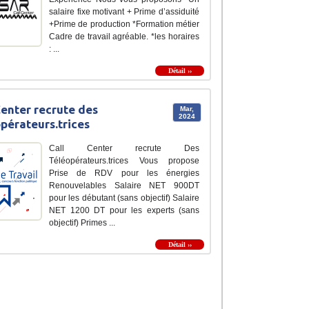
salaire fixe motivant + Prime d’assiduité
+Prime de production *Formation métier
Cadre de travail agréable. *les horaires
: ...
Détail ››
Center recrute des
Mar,
2024
pérateurs.trices
Call Center recrute Des
Téléopérateurs.trices Vous propose
Prise de RDV pour les énergies
Renouvelables Salaire NET 900DT
pour les débutant (sans objectif) Salaire
NET 1200 DT pour les experts (sans
objectif) Primes ...
Détail ››