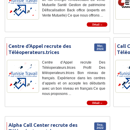
Mutuelle Santé Gestion de patrimoine
Défiscalisation Back office (experts en
Vente Mutuelle) Ce que nous offrons ...
Détail ››
Centre d’Appel recrute des
Call 
Mar,
2024
Téléoperateurs.trices
Téléo
Centre d’Appel recrute Des
Téléoperateurs.trices Profil Des
téléoperateurs.trices Bon niveau de
français. Expérience dans les centres
d’appels et on accepte les débutants
avec un bon niveau en français Ce que
nous proposons ...
Détail ››
Alpha Call Center recrute des
Sep,
2022