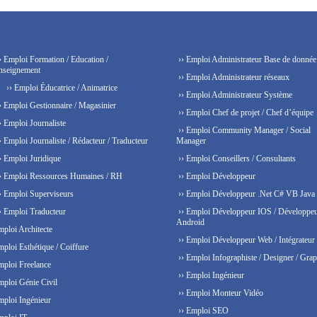
› Emploi Formation / Education /
›› Emploi Administrateur Base de donnée
nseignement
›› Emploi Administrateur réseaux
›› Emploi Éducatrice / Animatrice
›› Emploi Administrateur Système
› Emploi Gestionnaire / Magasinier
›› Emploi Chef de projet / Chef d’équipe
› Emploi Journaliste
›› Emploi Community Manager / Social
› Emploi Journaliste / Rédacteur / Traducteur
Manager
› Emploi Juridique
›› Emploi Conseillers / Consultants
› Emploi Ressources Humaines / RH
›› Emploi Développeur
› Emploi Superviseurs
›› Emploi Développeur .Net C# VB Java
› Emploi Traducteur
›› Emploi Développeur IOS / Développe
Android
mploi Architecte
›› Emploi Développeur Web / Intégrateur
mploi Esthétique / Coiffure
›› Emploi Infographiste / Designer / Grap
mploi Freelance
›› Emploi Ingénieur
mploi Génie Civil
›› Emploi Monteur Vidéo
mploi Ingénieur
›› Emploi SEO