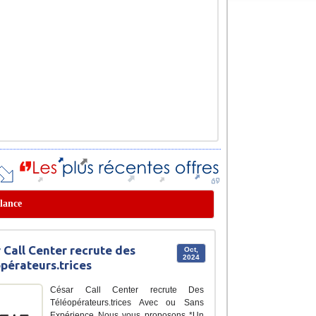
elance
 Call Center recrute des
Oct,
2024
pérateurs.trices
César Call Center recrute Des
Téléopérateurs.trices Avec ou Sans
Expérience Nous vous proposons *Un