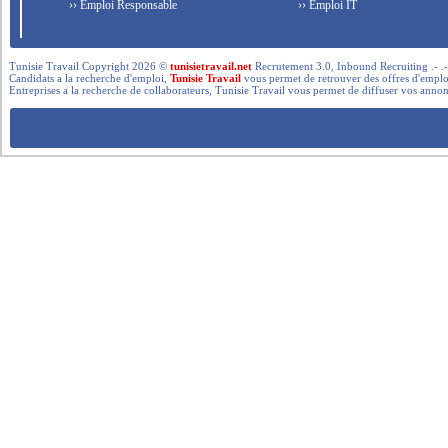
›› Emploi Responsable
›› Emploi IT
Tunisie Travail Copyright 2026 ©
tunisietravail.net
Recrutement 3.0, Inbound Recruiting .- .-.. --- 
Candidats a la recherche d'emploi,
Tunisie Travail
vous permet de retrouver des offres d'emploi 
Entreprises a la recherche de collaborateurs, Tunisie Travail vous permet de diffuser vos annon