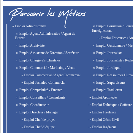
›› Emploi Administrative
›› Emploi Formation / Educat
Enseignement
›› Emploi Agent Administrative / Agent de
Bureau
›› Emploi Éducatrice / An
›› Emploi Archiviste
›› Emploi Gestionnaire / Ma
›› Emploi Assistante de Direction / Secrétaire
›› Emploi Journaliste
›› Emploi Chargé(e)s Clientèles
›› Emploi Journaliste / Rédac
›› Emploi Commercial / Marketing / Vente
›› Emploi Juridique
›› Emploi Commercial / Agent Commercial
›› Emploi Ressources Huma
›› Emploi Technico-Commercial
›› Emploi Superviseurs
›› Emploi Comptabilité - Finance
›› Emploi Traducteur
›› Emploi Conseillers / Consultants
›› Emploi Architecte
›› Emploi Coordinateur
›› Emploi Esthétique / Coiffure
›› Emploi Directeur / Manager
›› Emploi Freelance
›› Emploi Chef de projet
›› Emploi Génie Civil
›› Emploi Chef d’équipe
›› Emploi Ingénieur