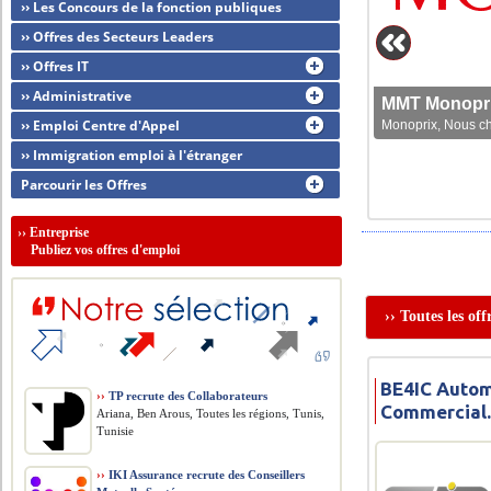
›› Les Concours de la fonction publiques
›› Offres des Secteurs Leaders
›› Offres IT
›› Administrative
MMT Monoprix
›› Emploi Centre d'Appel
Monoprix, Nous che
›› Immigration emploi à l'étranger
Parcourir les Offres
››
Entreprise
Publiez vos offres d'emploi
›› Toutes les of
BE4IC Autom
››
TP recrute des Collaborateurs
Commercial
Ariana, Ben Arous, Toutes les régions, Tunis,
Tunisie
››
IKI Assurance recrute des Conseillers