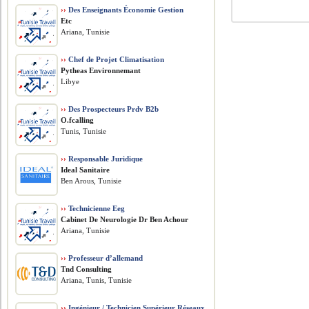
››
Des Enseignants Économie Gestion
Etc
Ariana, Tunisie
››
Chef de Projet Climatisation
Pytheas Environnemant
Libye
››
Des Prospecteurs Prdv B2b
O.fcalling
Tunis, Tunisie
››
Responsable Juridique
Ideal Sanitaire
Ben Arous, Tunisie
››
Technicienne Eeg
Cabinet De Neurologie Dr Ben Achour
Ariana, Tunisie
››
Professeur d’allemand
Tnd Consulting
Ariana, Tunis, Tunisie
››
Ingénieur / Technicien Supérieur Réseaux