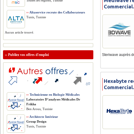
Mediwave re
Toutes les régions, Tunisie
Commercial
››
Altaservice recrute des Collaborateurs
Tunis, Tunisie
Aucun article trouvé.
Steriwave auprès des
››
Publiez vos offres d'emploi
Hexabyte re
Commercial
››
Technicienne en Biologie Médicales
Laboratoire D’analyses Médicales Dr
Frikha
Ben Arous, Tunisie
››
Architecte Intérieur
Group Design
Tunis, Tunisie