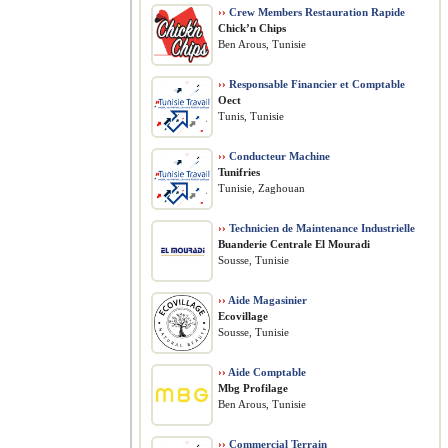
››
Crew Members Restauration Rapide
Chick’n Chips
Ben Arous, Tunisie
››
Responsable Financier et Comptable
Oect
Tunis, Tunisie
››
Conducteur Machine
Tunifries
Tunisie, Zaghouan
››
Technicien de Maintenance Industrielle
Buanderie Centrale El Mouradi
Sousse, Tunisie
››
Aide Magasinier
Ecovillage
Sousse, Tunisie
››
Aide Comptable
Mbg Profilage
Ben Arous, Tunisie
››
Commercial Terrain