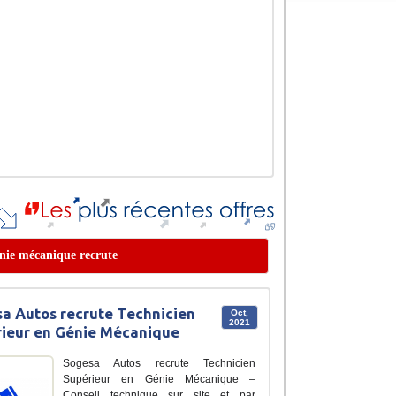
génie mécanique recrute
a Autos recrute Technicien
Oct,
2021
ieur en Génie Mécanique
Sogesa Autos recrute Technicien
Supérieur en Génie Mécanique –
Conseil technique sur site et par