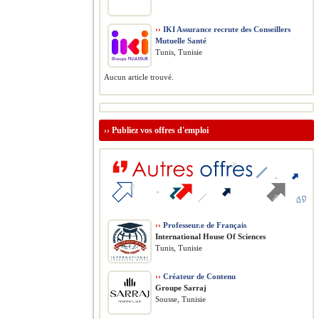
››
IKI Assurance recrute des Conseillers
Mutuelle Santé
Tunis, Tunisie
Aucun article trouvé.
››
Publiez vos offres d'emploi
››
Professeur.e de Français
International House Of Sciences
Tunis, Tunisie
››
Créateur de Contenu
Groupe Sarraj
Sousse, Tunisie