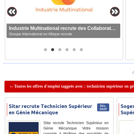
Industrie Multinational recrute des Collaborateurs
Groupe International en Afrique recrute.
›› Toutes les offres d'emploi taggeés avec : technicien supérieur en 
Sitar recrute Technicien Supérieur
Soges
Déc,
2025
en Génie Mécanique
Supér
Sitar recrute Technicien Supérieur en
Génie Mécanique Votre mission
consiste à Maîtrise des procédés de