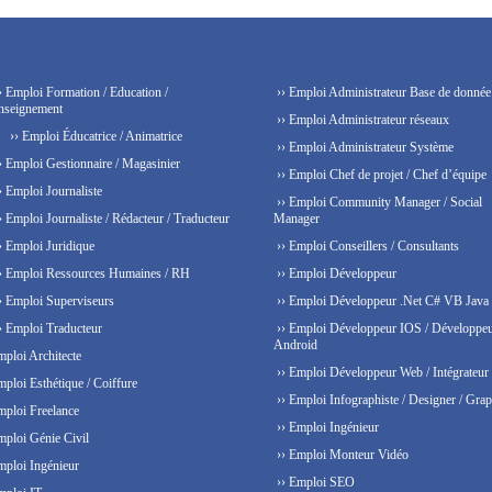
› Emploi Formation / Education /
›› Emploi Administrateur Base de donnée
nseignement
›› Emploi Administrateur réseaux
›› Emploi Éducatrice / Animatrice
›› Emploi Administrateur Système
› Emploi Gestionnaire / Magasinier
›› Emploi Chef de projet / Chef d’équipe
› Emploi Journaliste
›› Emploi Community Manager / Social
› Emploi Journaliste / Rédacteur / Traducteur
Manager
› Emploi Juridique
›› Emploi Conseillers / Consultants
› Emploi Ressources Humaines / RH
›› Emploi Développeur
› Emploi Superviseurs
›› Emploi Développeur .Net C# VB Java
› Emploi Traducteur
›› Emploi Développeur IOS / Développe
Android
mploi Architecte
›› Emploi Développeur Web / Intégrateur
mploi Esthétique / Coiffure
›› Emploi Infographiste / Designer / Grap
mploi Freelance
›› Emploi Ingénieur
mploi Génie Civil
›› Emploi Monteur Vidéo
mploi Ingénieur
›› Emploi SEO