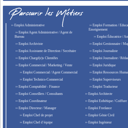
›› Emploi Administrative
›› Emploi Formation / Educat
Enseignement
›› Emploi Agent Administrative / Agent de
Bureau
›› Emploi Éducatrice / An
›› Emploi Archiviste
›› Emploi Gestionnaire / Ma
›› Emploi Assistante de Direction / Secrétaire
›› Emploi Journaliste
›› Emploi Chargé(e)s Clientèles
›› Emploi Journaliste / Rédac
›› Emploi Commercial / Marketing / Vente
›› Emploi Juridique
›› Emploi Commercial / Agent Commercial
›› Emploi Ressources Huma
›› Emploi Technico-Commercial
›› Emploi Superviseurs
›› Emploi Comptabilité - Finance
›› Emploi Traducteur
›› Emploi Conseillers / Consultants
›› Emploi Architecte
›› Emploi Coordinateur
›› Emploi Esthétique / Coiffure
›› Emploi Directeur / Manager
›› Emploi Freelance
›› Emploi Chef de projet
›› Emploi Génie Civil
›› Emploi Chef d’équipe
›› Emploi Ingénieur