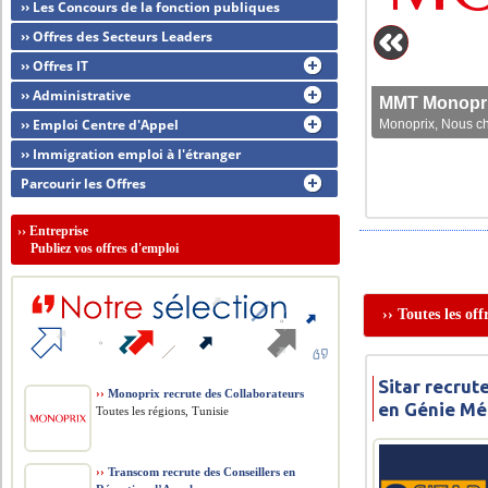
›› Les Concours de la fonction publiques
›› Offres des Secteurs Leaders
›› Offres IT
›› Administrative
MMT Monoprix
›› Emploi Centre d'Appel
Monoprix, Nous che
›› Immigration emploi à l'étranger
Parcourir les Offres
››
Entreprise
Publiez vos offres d'emploi
›› Toutes les of
Sitar recrut
››
Monoprix recrute des Collaborateurs
en Génie M
Toutes les régions, Tunisie
››
Transcom recrute des Conseillers en