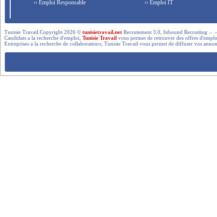
›› Emploi Responsable
›› Emploi IT
Tunisie Travail Copyright 2026 ©
tunisietravail.net
Recrutement 3.0, Inbound Recruiting .- .-.. --- 
Candidats a la recherche d'emploi,
Tunisie Travail
vous permet de retrouver des offres d'emploi 
Entreprises a la recherche de collaborateurs, Tunisie Travail vous permet de diffuser vos annon