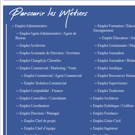
›› Emploi Administrative
›› Emploi Formation / Educat
Enseignement
›› Emploi Agent Administrative / Agent de
Bureau
›› Emploi Éducatrice / An
›› Emploi Archiviste
›› Emploi Gestionnaire / Ma
›› Emploi Assistante de Direction / Secrétaire
›› Emploi Journaliste
›› Emploi Chargé(e)s Clientèles
›› Emploi Journaliste / Rédac
›› Emploi Commercial / Marketing / Vente
›› Emploi Juridique
›› Emploi Commercial / Agent Commercial
›› Emploi Ressources Huma
›› Emploi Technico-Commercial
›› Emploi Superviseurs
›› Emploi Comptabilité - Finance
›› Emploi Traducteur
›› Emploi Conseillers / Consultants
›› Emploi Architecte
›› Emploi Coordinateur
›› Emploi Esthétique / Coiffure
›› Emploi Directeur / Manager
›› Emploi Freelance
›› Emploi Chef de projet
›› Emploi Génie Civil
›› Emploi Chef d’équipe
›› Emploi Ingénieur