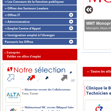
›› Les Concours de la fonction publiques
›› Offres des Secteurs Leaders
›› Offres IT
›› Administrative
MMT Monoprix
›› Emploi Centre d'Appel
Monoprix, Nous che
›› Immigration emploi à l'étranger
Parcourir les Offres
››
Entreprise
Publiez vos offres d'emploi
›› Toutes les of
Clinique le 
››
Altaservice recrute des Collaborateurs
Technicien 
Tunis, Tunisie
››
Multinational MC recrute Bilingual Sales