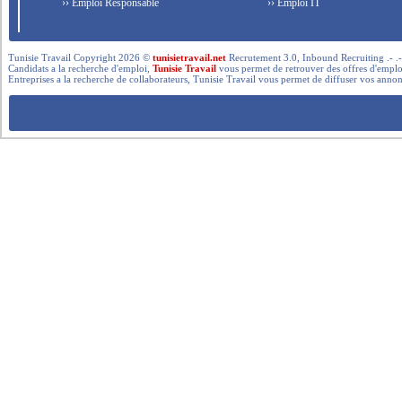
›› Emploi Responsable
›› Emploi IT
Tunisie Travail Copyright 2026 ©
tunisietravail.net
Recrutement 3.0, Inbound Recruiting .- .-.. --- 
Candidats a la recherche d'emploi,
Tunisie Travail
vous permet de retrouver des offres d'emploi 
Entreprises a la recherche de collaborateurs, Tunisie Travail vous permet de diffuser vos annon