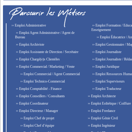
›› Emploi Administrative
›› Emploi Formation / Educat
Enseignement
›› Emploi Agent Administrative / Agent de
Bureau
›› Emploi Éducatrice / An
›› Emploi Archiviste
›› Emploi Gestionnaire / Ma
›› Emploi Assistante de Direction / Secrétaire
›› Emploi Journaliste
›› Emploi Chargé(e)s Clientèles
›› Emploi Journaliste / Rédac
›› Emploi Commercial / Marketing / Vente
›› Emploi Juridique
›› Emploi Commercial / Agent Commercial
›› Emploi Ressources Huma
›› Emploi Technico-Commercial
›› Emploi Superviseurs
›› Emploi Comptabilité - Finance
›› Emploi Traducteur
›› Emploi Conseillers / Consultants
›› Emploi Architecte
›› Emploi Coordinateur
›› Emploi Esthétique / Coiffure
›› Emploi Directeur / Manager
›› Emploi Freelance
›› Emploi Chef de projet
›› Emploi Génie Civil
›› Emploi Chef d’équipe
›› Emploi Ingénieur