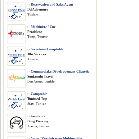
››
Reservation and Sales Agent
Dd Adventure
Tunisie
››
Machiniste / Cnc
Prodelcna
Tunis, Tunisie
››
Secrétaire Comptable
Jlbi Services
Tunisie
››
Commercial.e Développement Clientèle
Sunjasmin Travel
Ben Arous, Tunisie
››
Comptable
Tunimed Trip
Sfax, Tunisie
››
Assistante
Bling Piercing
Ariana, Tunisie
››
Agent D’exploitation Multimodale