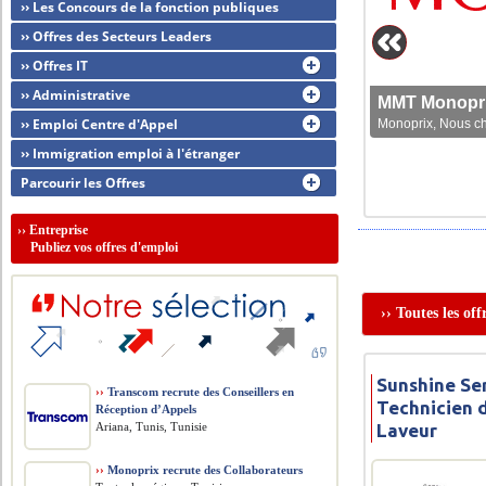
›› Les Concours de la fonction publiques
›› Offres des Secteurs Leaders
›› Offres IT
›› Administrative
MMT Monoprix
›› Emploi Centre d'Appel
Monoprix, Nous che
›› Immigration emploi à l'étranger
Parcourir les Offres
››
Entreprise
Publiez vos offres d'emploi
›› Toutes les of
Sunshine Se
››
Transcom recrute des Conseillers en
Technicien 
Réception d’Appels
Ariana, Tunis, Tunisie
Laveur
››
Monoprix recrute des Collaborateurs