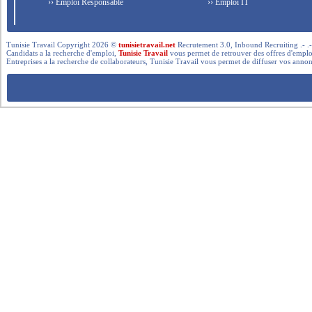
›› Emploi Responsable
›› Emploi IT
Tunisie Travail Copyright 2026 ©
tunisietravail.net
Recrutement 3.0, Inbound Recruiting .- .-.. --- 
Candidats a la recherche d'emploi,
Tunisie Travail
vous permet de retrouver des offres d'emploi 
Entreprises a la recherche de collaborateurs, Tunisie Travail vous permet de diffuser vos annon