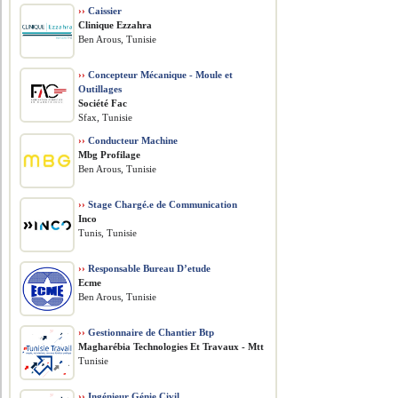
››
Caissier
Clinique Ezzahra
Ben Arous, Tunisie
››
Concepteur Mécanique - Moule et
Outillages
Société Fac
Sfax, Tunisie
››
Conducteur Machine
Mbg Profilage
Ben Arous, Tunisie
››
Stage Chargé.e de Communication
Inco
Tunis, Tunisie
››
Responsable Bureau D’etude
Ecme
Ben Arous, Tunisie
››
Gestionnaire de Chantier Btp
Magharébia Technologies Et Travaux - Mtt
Tunisie
››
Ingénieur Génie Civil