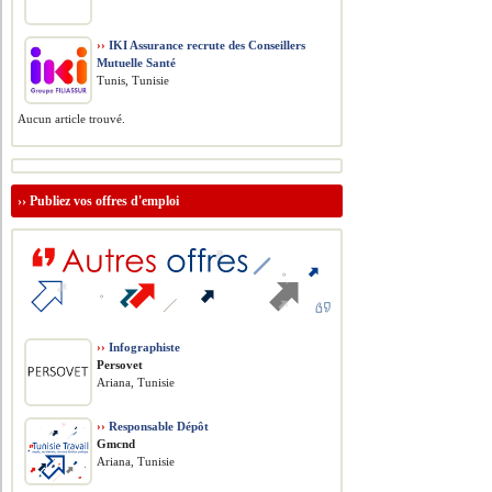
››
IKI Assurance recrute des Conseillers
Mutuelle Santé
Tunis, Tunisie
Aucun article trouvé.
››
Publiez vos offres d'emploi
››
Infographiste
Persovet
Ariana, Tunisie
››
Responsable Dépôt
Gmcnd
Ariana, Tunisie