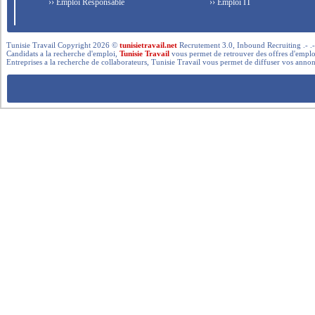
›› Emploi Responsable
›› Emploi IT
Tunisie Travail Copyright 2026 ©
tunisietravail.net
Recrutement 3.0, Inbound Recruiting .- .-.. --- 
Candidats a la recherche d'emploi,
Tunisie Travail
vous permet de retrouver des offres d'emploi 
Entreprises a la recherche de collaborateurs, Tunisie Travail vous permet de diffuser vos annon