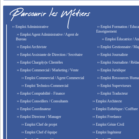
›› Emploi Administrative
›› Emploi Formation / Educat
Enseignement
›› Emploi Agent Administrative / Agent de
Bureau
›› Emploi Éducatrice / An
›› Emploi Archiviste
›› Emploi Gestionnaire / Ma
›› Emploi Assistante de Direction / Secrétaire
›› Emploi Journaliste
›› Emploi Chargé(e)s Clientèles
›› Emploi Journaliste / Rédac
›› Emploi Commercial / Marketing / Vente
›› Emploi Juridique
›› Emploi Commercial / Agent Commercial
›› Emploi Ressources Huma
›› Emploi Technico-Commercial
›› Emploi Superviseurs
›› Emploi Comptabilité - Finance
›› Emploi Traducteur
›› Emploi Conseillers / Consultants
›› Emploi Architecte
›› Emploi Coordinateur
›› Emploi Esthétique / Coiffure
›› Emploi Directeur / Manager
›› Emploi Freelance
›› Emploi Chef de projet
›› Emploi Génie Civil
›› Emploi Chef d’équipe
›› Emploi Ingénieur