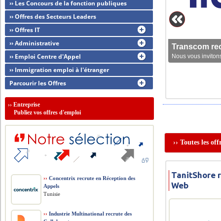
›› Les Concours de la fonction publiques
›› Offres des Secteurs Leaders
›› Offres IT
›› Administrative
Transcom rec
›› Emploi Centre d'Appel
Nous vous invitons
›› Immigration emploi à l'étranger
Parcourir les Offres
››
Entreprise
Publiez vos offres d'emploi
›› Toutes les of
TanitShore 
››
Concentrix recrute en Réception des
Web
Appels
Tunisie
››
Industrie Multinational recrute des