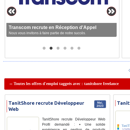
Transcom recrute en Réception d'Appel
Nous vous invitons à faire partie de notre succès.
›› Toutes les offres d'emploi taggeés avec : tanitshore freelance
TanitShore recrute Développeur
Tanit
Mai,
2023
Web
TanitShore recrute Développeur Web
Profil demandé : • Une solide
expérience en gestion de produits