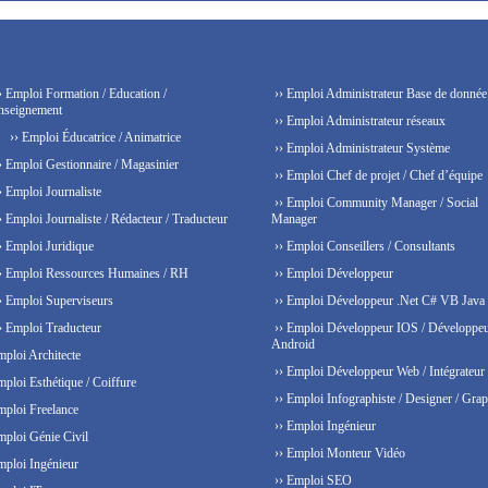
› Emploi Formation / Education /
›› Emploi Administrateur Base de donnée
nseignement
›› Emploi Administrateur réseaux
›› Emploi Éducatrice / Animatrice
›› Emploi Administrateur Système
› Emploi Gestionnaire / Magasinier
›› Emploi Chef de projet / Chef d’équipe
› Emploi Journaliste
›› Emploi Community Manager / Social
› Emploi Journaliste / Rédacteur / Traducteur
Manager
› Emploi Juridique
›› Emploi Conseillers / Consultants
› Emploi Ressources Humaines / RH
›› Emploi Développeur
› Emploi Superviseurs
›› Emploi Développeur .Net C# VB Java
› Emploi Traducteur
›› Emploi Développeur IOS / Développe
Android
mploi Architecte
›› Emploi Développeur Web / Intégrateur
mploi Esthétique / Coiffure
›› Emploi Infographiste / Designer / Grap
mploi Freelance
›› Emploi Ingénieur
mploi Génie Civil
›› Emploi Monteur Vidéo
mploi Ingénieur
›› Emploi SEO