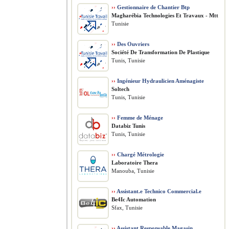
››
Gestionnaire de Chantier Btp
Magharébia Technologies Et Travaux - Mtt
Tunisie
››
Des Ouvriers
Société De Transformation De Plastique
Tunis, Tunisie
››
Ingénieur Hydraulicien Aménagiste
Soltech
Tunis, Tunisie
››
Femme de Ménage
Databiz Tunis
Tunis, Tunisie
››
Chargé Métrologie
Laboratoire Thera
Manouba, Tunisie
››
Assistant.e Technico Commercial.e
Be4Ic Automation
Sfax, Tunisie
››
Assistant Responsable Magasin