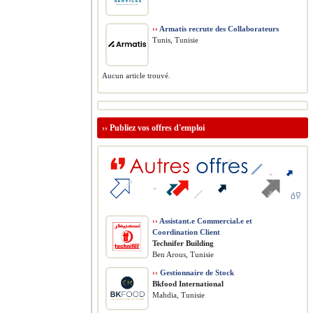
››
Armatis recrute des Collaborateurs
Tunis, Tunisie
Aucun article trouvé.
››
Publiez vos offres d'emploi
››
Assistant.e Commercial.e et
Coordination Client
Technifer Building
Ben Arous, Tunisie
››
Gestionnaire de Stock
Bkfood International
Mahdia, Tunisie