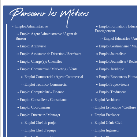
›› Emploi Administrative
›› Emploi Formation / Educat
Enseignement
›› Emploi Agent Administrative / Agent de
Bureau
›› Emploi Éducatrice / An
›› Emploi Archiviste
›› Emploi Gestionnaire / Ma
›› Emploi Assistante de Direction / Secrétaire
›› Emploi Journaliste
›› Emploi Chargé(e)s Clientèles
›› Emploi Journaliste / Rédac
›› Emploi Commercial / Marketing / Vente
›› Emploi Juridique
›› Emploi Commercial / Agent Commercial
›› Emploi Ressources Huma
›› Emploi Technico-Commercial
›› Emploi Superviseurs
›› Emploi Comptabilité - Finance
›› Emploi Traducteur
›› Emploi Conseillers / Consultants
›› Emploi Architecte
›› Emploi Coordinateur
›› Emploi Esthétique / Coiffure
›› Emploi Directeur / Manager
›› Emploi Freelance
›› Emploi Chef de projet
›› Emploi Génie Civil
›› Emploi Chef d’équipe
›› Emploi Ingénieur