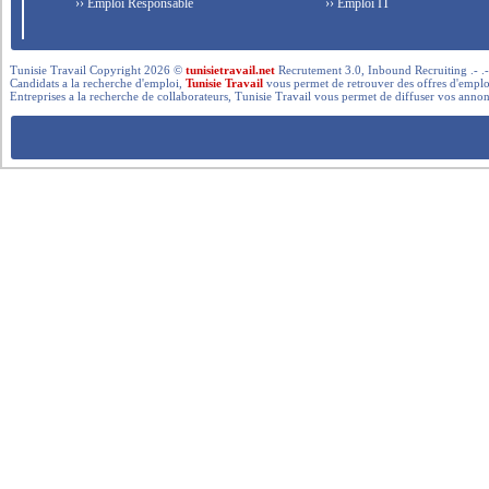
›› Emploi Responsable
›› Emploi IT
Tunisie Travail Copyright 2026 ©
tunisietravail.net
Recrutement 3.0, Inbound Recruiting .- .-.. --- 
Candidats a la recherche d'emploi,
Tunisie Travail
vous permet de retrouver des offres d'emploi 
Entreprises a la recherche de collaborateurs, Tunisie Travail vous permet de diffuser vos annon