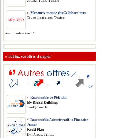
Ariana, Tunis, Tunisie
››
Monoprix recrute des Collaborateurs
Toutes les régions, Tunisie
Aucun article trouvé.
››
Publiez vos offres d'emploi
››
Responsable de Pôle Bim
My Digital Buildings
Tunis, Tunisie
››
Responsable Administratif et Financier
Junior
Kroki Plast
Ben Arous, Tunisie