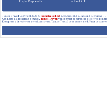
›› Emploi Responsable
›› Emploi IT
Tunisie Travail Copyright 2026 ©
tunisietravail.net
Recrutement 3.0, Inbound Recruiting .- .-.. --- 
Candidats a la recherche d'emploi,
Tunisie Travail
vous permet de retrouver des offres d'emploi 
Entreprises a la recherche de collaborateurs, Tunisie Travail vous permet de diffuser vos annon