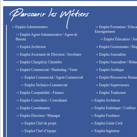
›› Emploi Administrative
›› Emploi Formation / Educat
Enseignement
›› Emploi Agent Administrative / Agent de
Bureau
›› Emploi Éducatrice / An
›› Emploi Archiviste
›› Emploi Gestionnaire / Ma
›› Emploi Assistante de Direction / Secrétaire
›› Emploi Journaliste
›› Emploi Chargé(e)s Clientèles
›› Emploi Journaliste / Rédac
›› Emploi Commercial / Marketing / Vente
›› Emploi Juridique
›› Emploi Commercial / Agent Commercial
›› Emploi Ressources Huma
›› Emploi Technico-Commercial
›› Emploi Superviseurs
›› Emploi Comptabilité - Finance
›› Emploi Traducteur
›› Emploi Conseillers / Consultants
›› Emploi Architecte
›› Emploi Coordinateur
›› Emploi Esthétique / Coiffure
›› Emploi Directeur / Manager
›› Emploi Freelance
›› Emploi Chef de projet
›› Emploi Génie Civil
›› Emploi Chef d’équipe
›› Emploi Ingénieur