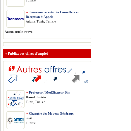
Tunisie
››
Transcom recrute des Conseillers en
Réception d’Appels
Ariana, Tunis, Tunisie
Aucun article trouvé.
››
Publiez vos offres d'emploi
››
Projeteur / Modélisateur Bim
Hamel Tunisia
Tunis, Tunisie
››
Chargé.e des Moyens Généraux
Smti
Tunisie