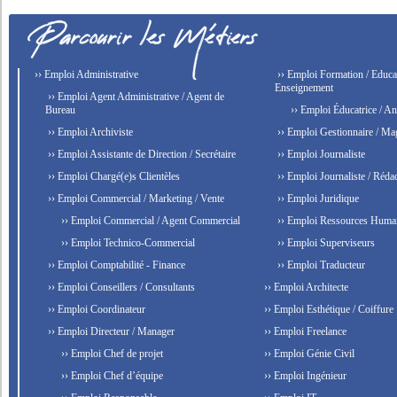
›› Emploi Administrative
›› Emploi Formation / Educat
Enseignement
›› Emploi Agent Administrative / Agent de
Bureau
›› Emploi Éducatrice / An
›› Emploi Archiviste
›› Emploi Gestionnaire / Ma
›› Emploi Assistante de Direction / Secrétaire
›› Emploi Journaliste
›› Emploi Chargé(e)s Clientèles
›› Emploi Journaliste / Rédac
›› Emploi Commercial / Marketing / Vente
›› Emploi Juridique
›› Emploi Commercial / Agent Commercial
›› Emploi Ressources Huma
›› Emploi Technico-Commercial
›› Emploi Superviseurs
›› Emploi Comptabilité - Finance
›› Emploi Traducteur
›› Emploi Conseillers / Consultants
›› Emploi Architecte
›› Emploi Coordinateur
›› Emploi Esthétique / Coiffure
›› Emploi Directeur / Manager
›› Emploi Freelance
›› Emploi Chef de projet
›› Emploi Génie Civil
›› Emploi Chef d’équipe
›› Emploi Ingénieur