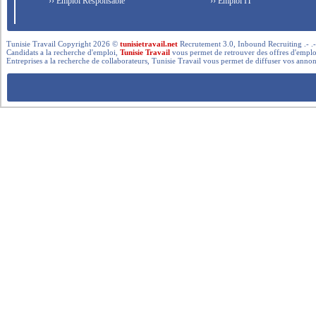
›› Emploi Responsable
›› Emploi IT
Tunisie Travail Copyright 2026 ©
tunisietravail.net
Recrutement 3.0, Inbound Recruiting .- .-.. --- 
Candidats a la recherche d'emploi,
Tunisie Travail
vous permet de retrouver des offres d'emploi 
Entreprises a la recherche de collaborateurs, Tunisie Travail vous permet de diffuser vos annon