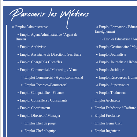
›› Emploi Administrative
›› Emploi Formation / Educat
Enseignement
›› Emploi Agent Administrative / Agent de
Bureau
›› Emploi Éducatrice / An
›› Emploi Archiviste
›› Emploi Gestionnaire / Ma
›› Emploi Assistante de Direction / Secrétaire
›› Emploi Journaliste
›› Emploi Chargé(e)s Clientèles
›› Emploi Journaliste / Rédac
›› Emploi Commercial / Marketing / Vente
›› Emploi Juridique
›› Emploi Commercial / Agent Commercial
›› Emploi Ressources Huma
›› Emploi Technico-Commercial
›› Emploi Superviseurs
›› Emploi Comptabilité - Finance
›› Emploi Traducteur
›› Emploi Conseillers / Consultants
›› Emploi Architecte
›› Emploi Coordinateur
›› Emploi Esthétique / Coiffure
›› Emploi Directeur / Manager
›› Emploi Freelance
›› Emploi Chef de projet
›› Emploi Génie Civil
›› Emploi Chef d’équipe
›› Emploi Ingénieur