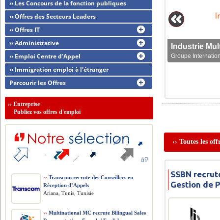
›› Les Concours de la fonction publiques
›› Offres des Secteurs Leaders
›› Offres IT
›› Administrative
›› Emploi Centre d'Appel
Groupe Internation
›› Immigration emploi à l'étranger
Parcourir les Offres
››
Entreprise
Publiez vos offres d'emploi
›› Toutes les of
SSBN recrut
››
Transcom recrute des Conseillers en
Gestion de 
Réception d’Appels
Ariana, Tunis, Tunisie
››
Multinational MC recrute Bilingual Sales