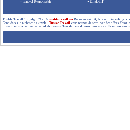
›› Emploi Responsable
›› Emploi IT
Tunisie Travail Copyright 2026 ©
tunisietravail.net
Recrutement 3.0, Inbound Recruiting .- .-.. --- 
Candidats a la recherche d'emploi,
Tunisie Travail
vous permet de retrouver des offres d'emploi 
Entreprises a la recherche de collaborateurs, Tunisie Travail vous permet de diffuser vos annon