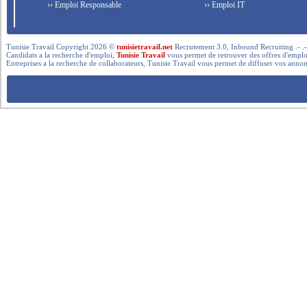
›› Emploi Responsable
›› Emploi IT
Tunisie Travail Copyright 2026 ©
tunisietravail.net
Recrutement 3.0, Inbound Recruiting .- .-.. --- 
Candidats a la recherche d'emploi,
Tunisie Travail
vous permet de retrouver des offres d'emploi 
Entreprises a la recherche de collaborateurs, Tunisie Travail vous permet de diffuser vos annon