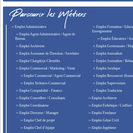
›› Emploi Administrative
›› Emploi Formation / Educat
Enseignement
›› Emploi Agent Administrative / Agent de
Bureau
›› Emploi Éducatrice / An
›› Emploi Archiviste
›› Emploi Gestionnaire / Ma
›› Emploi Assistante de Direction / Secrétaire
›› Emploi Journaliste
›› Emploi Chargé(e)s Clientèles
›› Emploi Journaliste / Rédac
›› Emploi Commercial / Marketing / Vente
›› Emploi Juridique
›› Emploi Commercial / Agent Commercial
›› Emploi Ressources Huma
›› Emploi Technico-Commercial
›› Emploi Superviseurs
›› Emploi Comptabilité - Finance
›› Emploi Traducteur
›› Emploi Conseillers / Consultants
›› Emploi Architecte
›› Emploi Coordinateur
›› Emploi Esthétique / Coiffure
›› Emploi Directeur / Manager
›› Emploi Freelance
›› Emploi Chef de projet
›› Emploi Génie Civil
›› Emploi Chef d’équipe
›› Emploi Ingénieur