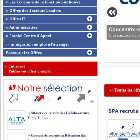
›› Les Concours de la fonction publiques
›› Offres des Secteurs Leaders
›› Offres IT
›› Administrative
Concentrix r
›› Emploi Centre d'Appel
Une success story 
›› Immigration emploi à l'étranger
Parcourir les Offres
››
Entreprise
Publiez vos offres d'emploi
›› Toutes les of
SPA recrute
››
Altaservice recrute des Collaborateurs
Tunis, Tunisie
››
Concentrix recrute en Réception des