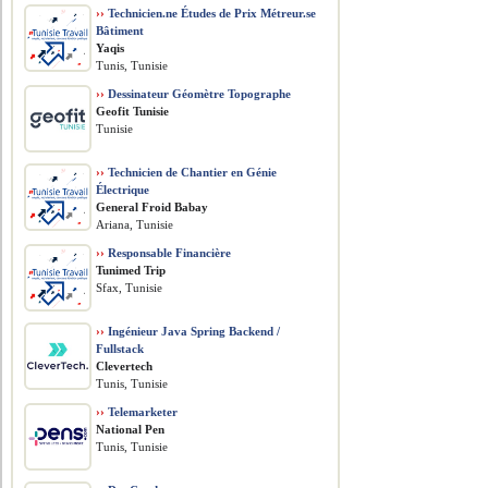
››
Technicien.ne Études de Prix Métreur.se
Bâtiment
Yaqis
Tunis, Tunisie
››
Dessinateur Géomètre Topographe
Geofit Tunisie
Tunisie
››
Technicien de Chantier en Génie
Électrique
General Froid Babay
Ariana, Tunisie
››
Responsable Financière
Tunimed Trip
Sfax, Tunisie
››
Ingénieur Java Spring Backend /
Fullstack
Clevertech
Tunis, Tunisie
››
Telemarketer
National Pen
Tunis, Tunisie