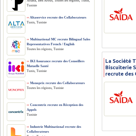
Ariana, Ben Arous, Toutes les régions, Tunis,
Tunisie
››
Altaservice recrute des Collaborateurs
Tunis, Tunisie
››
Multinational MC recrute Bilingual Sales
Representatives French / English
Toutes les régions, Tunisie
La Société 
››
IKI Assurance recrute des Conseillers
Mutuelle Santé
Biscuiterie 
Tunis, Tunisie
recrute des 
››
Monoprix recrute des Collaborateurs
Toutes les régions, Tunisie
››
Concentrix recrute en Réception des
Appels
Tunisie
››
Industrie Multinational recrute des
Collaborateurs