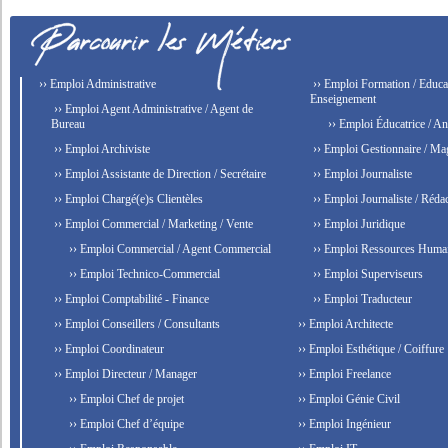
›› Emploi Administrative
›› Emploi Formation / Educat
Enseignement
›› Emploi Agent Administrative / Agent de
Bureau
›› Emploi Éducatrice / An
›› Emploi Archiviste
›› Emploi Gestionnaire / Ma
›› Emploi Assistante de Direction / Secrétaire
›› Emploi Journaliste
›› Emploi Chargé(e)s Clientèles
›› Emploi Journaliste / Rédac
›› Emploi Commercial / Marketing / Vente
›› Emploi Juridique
›› Emploi Commercial / Agent Commercial
›› Emploi Ressources Huma
›› Emploi Technico-Commercial
›› Emploi Superviseurs
›› Emploi Comptabilité - Finance
›› Emploi Traducteur
›› Emploi Conseillers / Consultants
›› Emploi Architecte
›› Emploi Coordinateur
›› Emploi Esthétique / Coiffure
›› Emploi Directeur / Manager
›› Emploi Freelance
›› Emploi Chef de projet
›› Emploi Génie Civil
›› Emploi Chef d’équipe
›› Emploi Ingénieur