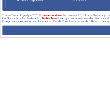
›› Emploi Responsable
›› Emploi IT
Tunisie Travail Copyright 2026 ©
tunisietravail.net
Recrutement 3.0, Inbound Recruiting .- .-.. --- 
Candidats a la recherche d'emploi,
Tunisie Travail
vous permet de retrouver des offres d'emploi 
Entreprises a la recherche de collaborateurs, Tunisie Travail vous permet de diffuser vos annon