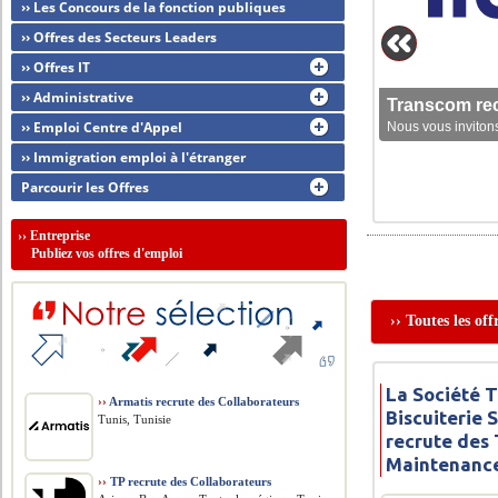
›› Les Concours de la fonction publiques
›› Offres des Secteurs Leaders
›› Offres IT
›› Administrative
Transcom rec
›› Emploi Centre d'Appel
Nous vous invitons
›› Immigration emploi à l'étranger
Parcourir les Offres
››
Entreprise
Publiez vos offres d'emploi
›› Toutes les of
La Société 
››
Armatis recrute des Collaborateurs
Biscuiterie 
Tunis, Tunisie
recrute des
Maintenanc
››
TP recrute des Collaborateurs