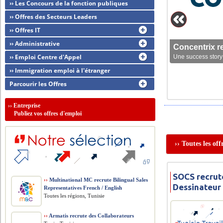
›› Les Concours de la fonction publiques
›› Offres des Secteurs Leaders
›› Offres IT
›› Administrative
Concentrix r
›› Emploi Centre d'Appel
Une success story 
›› Immigration emploi à l'étranger
Parcourir les Offres
››
Entreprise
Publiez vos offres d'emploi
›› Toutes les of
SOCS recrut
››
Multinational MC recrute Bilingual Sales
Dessinateur
Representatives French / English
Toutes les régions, Tunisie
››
Armatis recrute des Collaborateurs