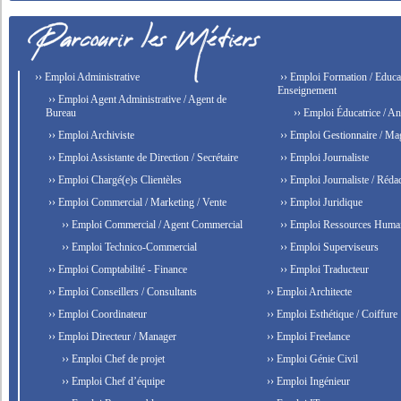
›› Emploi Administrative
›› Emploi Formation / Educat
Enseignement
›› Emploi Agent Administrative / Agent de
Bureau
›› Emploi Éducatrice / An
›› Emploi Archiviste
›› Emploi Gestionnaire / Ma
›› Emploi Assistante de Direction / Secrétaire
›› Emploi Journaliste
›› Emploi Chargé(e)s Clientèles
›› Emploi Journaliste / Rédac
›› Emploi Commercial / Marketing / Vente
›› Emploi Juridique
›› Emploi Commercial / Agent Commercial
›› Emploi Ressources Huma
›› Emploi Technico-Commercial
›› Emploi Superviseurs
›› Emploi Comptabilité - Finance
›› Emploi Traducteur
›› Emploi Conseillers / Consultants
›› Emploi Architecte
›› Emploi Coordinateur
›› Emploi Esthétique / Coiffure
›› Emploi Directeur / Manager
›› Emploi Freelance
›› Emploi Chef de projet
›› Emploi Génie Civil
›› Emploi Chef d’équipe
›› Emploi Ingénieur