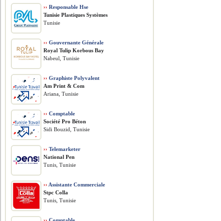
››
Responsable Hse
Tunisie Plastiques Systèmes
Tunisie
››
Gouvernante Générale
Royal Tulip Korbous Bay
Nabeul, Tunisie
››
Graphiste Polyvalent
Am Print & Com
Ariana, Tunisie
››
Comptable
Société Pro Béton
Sidi Bouzid, Tunisie
››
Telemarketer
National Pen
Tunis, Tunisie
››
Assistante Commerciale
Stpc Colla
Tunis, Tunisie
››
Comptable