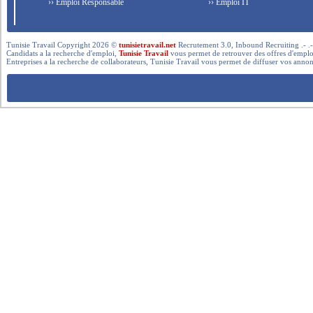
›› Emploi Responsable
›› Emploi IT
Tunisie Travail Copyright 2026 ©
tunisietravail.net
Recrutement 3.0, Inbound Recruiting .- .-.. --- 
Candidats a la recherche d'emploi,
Tunisie Travail
vous permet de retrouver des offres d'emploi 
Entreprises a la recherche de collaborateurs, Tunisie Travail vous permet de diffuser vos annon