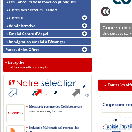
›› Les Concours de la fonction publiques
›› Offres des Secteurs Leaders
›› Offres IT
›› Administrative
Concentrix r
›› Emploi Centre d'Appel
Une success story 
›› Immigration emploi à l'étranger
Parcourir les Offres
››
Entreprise
Publiez vos offres d'emploi
›› Toutes les of
Cogecom rec
››
Monoprix recrute des Collaborateurs
Toutes les régions, Tunisie
››
Industrie Multinational recrute des