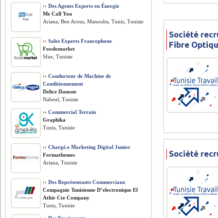
››
Des Agents Experts en Énergie
Me Call You
Ariana, Ben Arous, Manouba, Tunis, Tunisie
Société recr
››
Sales Experts Francophone
Fibre Optiq
Foodomarket
Sfax, Tunisie
››
Conducteur de Machine de
Conditionnement
Delice Danone
Nabeul, Tunisie
››
Commercial Terrain
Graphika
Tunis, Tunisie
››
Chargé.e Marketing Digital Junior
Société recr
Formathemes
Ariana, Tunisie
››
Des Représentants Commerciaux
Compagnie Tunisienne D’electronique El
Athir Cte Company
Tunis, Tunisie