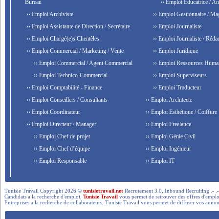
Bureau
›› Emploi Éducatrice / An
›› Emploi Archiviste
›› Emploi Gestionnaire / Ma
›› Emploi Assistante de Direction / Secrétaire
›› Emploi Journaliste
›› Emploi Chargé(e)s Clientèles
›› Emploi Journaliste / Rédac
›› Emploi Commercial / Marketing / Vente
›› Emploi Juridique
›› Emploi Commercial / Agent Commercial
›› Emploi Ressources Huma
›› Emploi Technico-Commercial
›› Emploi Superviseurs
›› Emploi Comptabilité - Finance
›› Emploi Traducteur
›› Emploi Conseillers / Consultants
›› Emploi Architecte
›› Emploi Coordinateur
›› Emploi Esthétique / Coiffure
›› Emploi Directeur / Manager
›› Emploi Freelance
›› Emploi Chef de projet
›› Emploi Génie Civil
›› Emploi Chef d’équipe
›› Emploi Ingénieur
›› Emploi Responsable
›› Emploi IT
Tunisie Travail Copyright 2026 ©
tunisietravail.net
Recrutement 3.0, Inbound Recruiting .- .-.. --- 
Candidats a la recherche d'emploi,
Tunisie Travail
vous permet de retrouver des offres d'emploi 
Entreprises a la recherche de collaborateurs, Tunisie Travail vous permet de diffuser vos annon