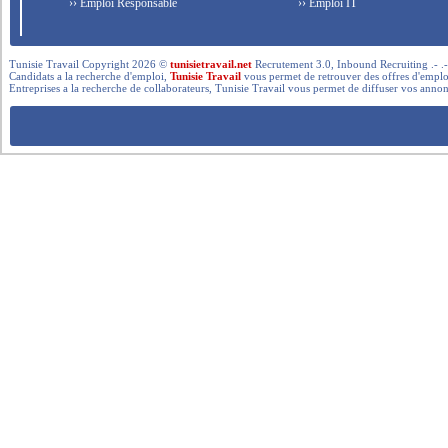
›› Emploi Responsable
›› Emploi IT
Tunisie Travail Copyright 2026 ©
tunisietravail.net
Recrutement 3.0, Inbound Recruiting .- .-.. --- 
Candidats a la recherche d'emploi,
Tunisie Travail
vous permet de retrouver des offres d'emploi 
Entreprises a la recherche de collaborateurs, Tunisie Travail vous permet de diffuser vos annon