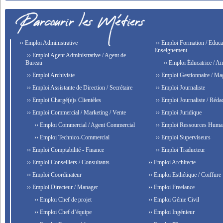
›› Emploi Administrative
›› Emploi Formation / Educat
Enseignement
›› Emploi Agent Administrative / Agent de
Bureau
›› Emploi Éducatrice / An
›› Emploi Archiviste
›› Emploi Gestionnaire / Ma
›› Emploi Assistante de Direction / Secrétaire
›› Emploi Journaliste
›› Emploi Chargé(e)s Clientèles
›› Emploi Journaliste / Rédac
›› Emploi Commercial / Marketing / Vente
›› Emploi Juridique
›› Emploi Commercial / Agent Commercial
›› Emploi Ressources Huma
›› Emploi Technico-Commercial
›› Emploi Superviseurs
›› Emploi Comptabilité - Finance
›› Emploi Traducteur
›› Emploi Conseillers / Consultants
›› Emploi Architecte
›› Emploi Coordinateur
›› Emploi Esthétique / Coiffure
›› Emploi Directeur / Manager
›› Emploi Freelance
›› Emploi Chef de projet
›› Emploi Génie Civil
›› Emploi Chef d’équipe
›› Emploi Ingénieur