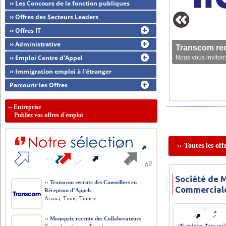
›› Les Concours de la fonction publiques
›› Offres des Secteurs Leaders
›› Offres IT
›› Administrative
Transcom rec
›› Emploi Centre d'Appel
Nous vous invitons
›› Immigration emploi à l'étranger
Parcourir les Offres
››
Entreprise
Publiez vos offres d'emploi
›› Toutes les of
Société de 
››
Transcom recrute des Conseillers en
Commercial
Réception d’Appels
Ariana, Tunis, Tunisie
››
Monoprix recrute des Collaborateurs