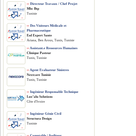
››
Directeur Travaux / Chef Projet
Mbc Btp
Tunisie
››
Des Visiteurs Médicale et
Pharmaceutique
Esd Expert Sante
Ariana, Ben Arous, Tunis, Tunisie
››
Assistant.e Ressources Humaines
Clinique Pasteur
Tunis, Tunisie
››
Agent Evaluateur Sinistres
Nextcare Tunisie
Tunis, Tunisie
››
Ingénieur Responsable Technique
Lux’alu Solutions
Côte d'Ivoire
››
Ingénieur Génie Civil
Structura Design
Tunisie
››
Comptable / Auditeur