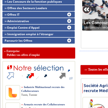
›› Les Concours de la fonction publiques
›› Offres des Secteurs Leaders
›› Offres IT
›› Administrative
Les Concour
›› Emploi Centre d'Appel
Les concours sect
›› Immigration emploi à l'étranger
Parcourir les Offres
››
Entreprise
Publiez vos offres d'emploi
›› Toutes les of
Société Agri
››
Industrie Multinational recrute des
recrute Méd
Collaborateurs
Tunis, Tunisie
››
Armatis recrute des Collaborateurs