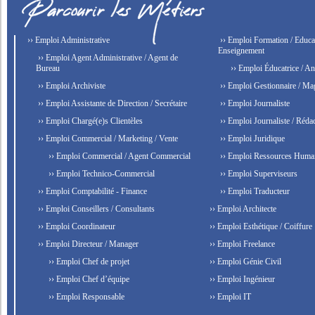
›› Emploi Administrative
›› Emploi Formation / Educat
Enseignement
›› Emploi Agent Administrative / Agent de
Bureau
›› Emploi Éducatrice / An
›› Emploi Archiviste
›› Emploi Gestionnaire / Ma
›› Emploi Assistante de Direction / Secrétaire
›› Emploi Journaliste
›› Emploi Chargé(e)s Clientèles
›› Emploi Journaliste / Rédac
›› Emploi Commercial / Marketing / Vente
›› Emploi Juridique
›› Emploi Commercial / Agent Commercial
›› Emploi Ressources Huma
›› Emploi Technico-Commercial
›› Emploi Superviseurs
›› Emploi Comptabilité - Finance
›› Emploi Traducteur
›› Emploi Conseillers / Consultants
›› Emploi Architecte
›› Emploi Coordinateur
›› Emploi Esthétique / Coiffure
›› Emploi Directeur / Manager
›› Emploi Freelance
›› Emploi Chef de projet
›› Emploi Génie Civil
›› Emploi Chef d’équipe
›› Emploi Ingénieur
›› Emploi Responsable
›› Emploi IT