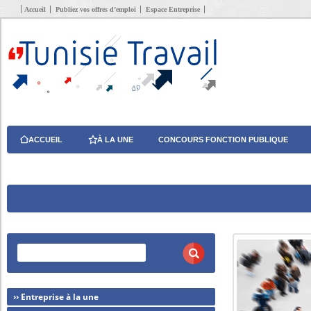
Accueil
Publiez vos offres d’emploi
Espace Entreprise
ACCUEIL
À LA UNE
CONCOURS FONCTION PUBLIQUE
›› Entreprise à la une