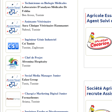
››
Technicienne en Biologie Médicales
Laboratoire D’analyses Médicales Dr
Frikha
Agricole Ess
Ben Arous, Tunisie
Agent Suivi
››
Assistante Vétérinaire
Aura Clinique Vétérinaire Hammamet
Nabeul, Tunisie
››
Ingénieur Génie Industriel
Csi Tunisie
Tunisie, Zaghouan
››
Chef de Projet
Afromina Hospitaity
Tunisie
››
Social Media Manager Junior
Ealan Group
Tunis, Tunisie
Société Agri
recrute Assi
››
Chargé.e Marketing Digital Junior
Formathemes
Ariana, Tunisie
››
Ingénieur Etudes et Développements