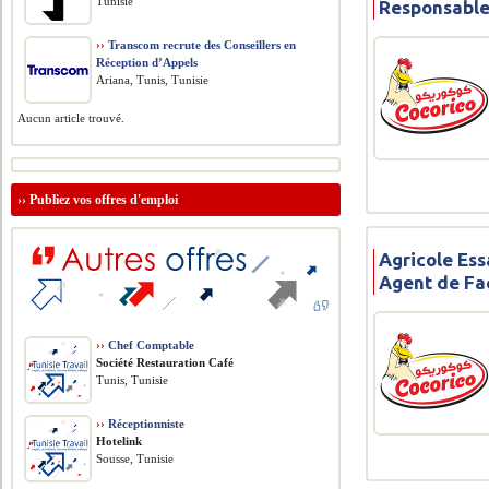
Tunisie
Responsable
››
Transcom recrute des Conseillers en
Réception d’Appels
Ariana, Tunis, Tunisie
Aucun article trouvé.
››
Publiez vos offres d'emploi
Agricole Ess
Agent de Fa
››
Chef Comptable
Société Restauration Café
Tunis, Tunisie
››
Réceptionniste
Hotelink
Sousse, Tunisie