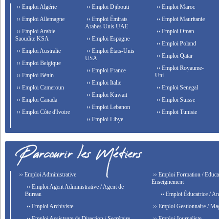
›› Emploi Algérie
›› Emploi Djibouti
›› Emploi Maroc
›› Emploi Allemagne
›› Emploi Émirats
›› Emploi Mauritanie
Arabes Unis UAE
›› Emploi Arabie
›› Emploi Oman
Saoudite KSA
›› Emploi Espagne
›› Emploi Poland
›› Emploi Australie
›› Emploi États-Unis
›› Emploi Qatar
USA
›› Emploi Belgique
›› Emploi Royaume-
›› Emploi France
›› Emploi Bénin
Uni
›› Emploi Italie
›› Emploi Cameroun
›› Emploi Senegal
›› Emploi Kuwait
›› Emploi Canada
›› Emploi Suisse
›› Emploi Lebanon
›› Emploi Côte d'Ivoire
›› Emploi Tunisie
›› Emploi Libye
›› Emploi Administrative
›› Emploi Formation / Educat
Enseignement
›› Emploi Agent Administrative / Agent de
Bureau
›› Emploi Éducatrice / An
›› Emploi Archiviste
›› Emploi Gestionnaire / Ma
›› Emploi Assistante de Direction / Secrétaire
›› Emploi Journaliste