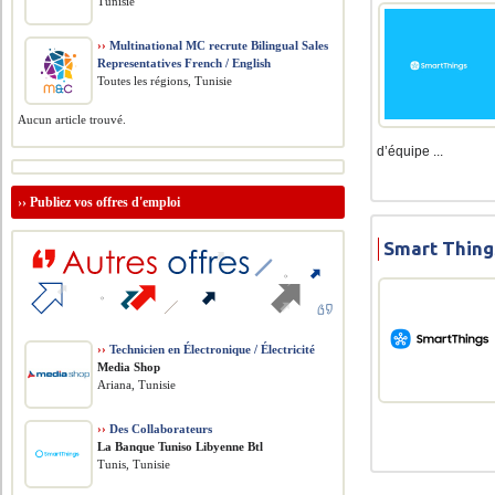
Tunisie
››
Multinational MC recrute Bilingual Sales
Representatives French / English
Toutes les régions, Tunisie
Aucun article trouvé.
d’équipe ...
››
Publiez vos offres d'emploi
Smart Thing
››
Technicien en Électronique / Électricité
Media Shop
Ariana, Tunisie
››
Des Collaborateurs
La Banque Tuniso Libyenne Btl
Tunis, Tunisie