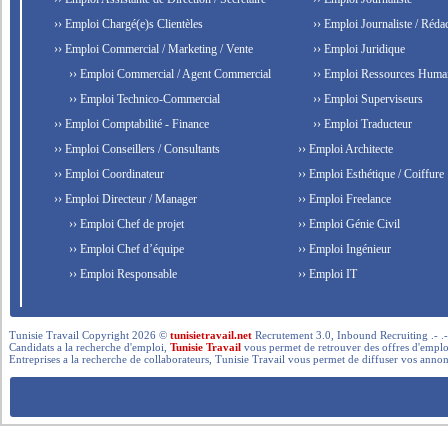
›› Emploi Chargé(e)s Clientèles
›› Emploi Journaliste / Rédac
›› Emploi Commercial / Marketing / Vente
›› Emploi Juridique
›› Emploi Commercial / Agent Commercial
›› Emploi Ressources Huma
›› Emploi Technico-Commercial
›› Emploi Superviseurs
›› Emploi Comptabilité - Finance
›› Emploi Traducteur
›› Emploi Conseillers / Consultants
›› Emploi Architecte
›› Emploi Coordinateur
›› Emploi Esthétique / Coiffure
›› Emploi Directeur / Manager
›› Emploi Freelance
›› Emploi Chef de projet
›› Emploi Génie Civil
›› Emploi Chef d’équipe
›› Emploi Ingénieur
›› Emploi Responsable
›› Emploi IT
Tunisie Travail Copyright 2026 ©
tunisietravail.net
Recrutement 3.0, Inbound Recruiting .- .-.. --- 
Candidats a la recherche d'emploi,
Tunisie Travail
vous permet de retrouver des offres d'emploi 
Entreprises a la recherche de collaborateurs, Tunisie Travail vous permet de diffuser vos annon