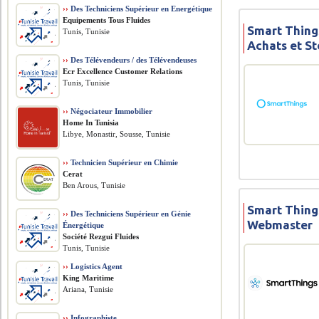
››
Des Techniciens Supérieur en Energétique
Equipements Tous Fluides
Smart Thing
Tunis, Tunisie
Achats et S
››
Des Télévendeurs / des Télévendeuses
Ecr Excellence Customer Relations
Tunis, Tunisie
››
Négociateur Immobilier
Home In Tunisia
Libye, Monastir, Sousse, Tunisie
››
Technicien Supérieur en Chimie
Cerat
Ben Arous, Tunisie
Smart Thing
››
Des Techniciens Supérieur en Génie
Webmaster
Énergétique
Société Rezgui Fluides
Tunis, Tunisie
››
Logistics Agent
King Maritime
Ariana, Tunisie
››
Infographiste